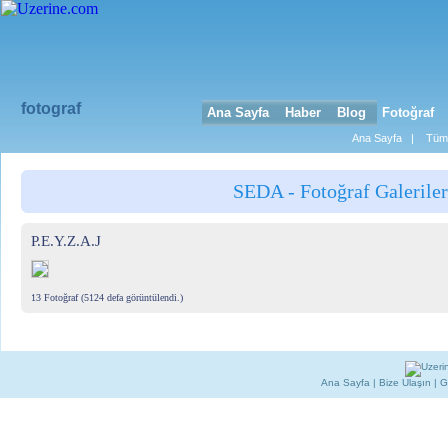
fotograf
Ana Sayfa
Haber
Blog
Fotoğraf
Ana Sayfa
|
Tüm 
SEDA - Fotoğraf Galeriler
P.E.Y.Z.A.J
13 Fotoğraf (5124 defa görüntülendi.)
Ana Sayfa
|
Bize Ulaşın
|
G