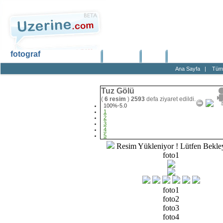
fotograf
Ana Sayfa
Haber
Blog
Fotoğraf
Ana Sayfa
|
Tüm 
Tuz Gölü
(
6 resim
)
2593
defa ziyaret edildi.
100%-5.0
1
2
3
4
5
Resim Yükleniyor ! Lütfen Bekley
foto1
foto1
foto2
foto3
foto4