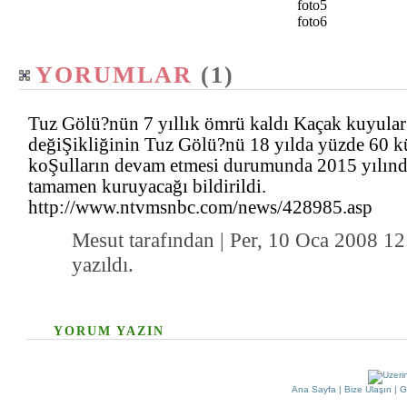
foto5
foto6
YORUMLAR
(1)
Tuz Gölü?nün 7 yıllık ömrü kaldı Kaçak kuyular
değiŞikliğinin Tuz Gölü?nü 18 yılda yüzde 60 
koŞulların devam etmesi durumunda 2015 yılın
tamamen kuruyacağı bildirildi.
http://www.ntvmsnbc.com/news/428985.asp
Mesut tarafından | Per, 10 Oca 2008 12
yazıldı.
YORUM YAZIN
Ana Sayfa
|
Bize Ulaşın
|
G