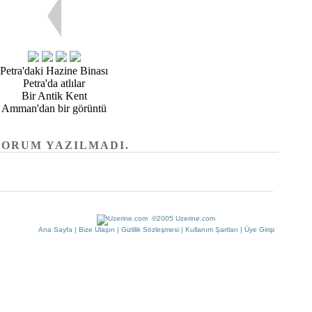
Petra'daki Hazine Binası
Petra'da atlılar
Bir Antik Kent
Amman'dan bir görüntü
YORUM YAZILMADI.
©2005 Uzerine.com
Ana Sayfa
|
Bize Ulaşın
|
Gizlilik Sözleşmesi
|
Kullanım Şartları
|
Üye Girişi