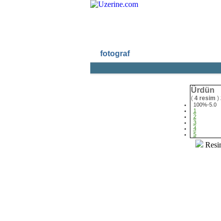
fotograf
Ana Sayf
Ürdün
(
4 resim
)
100%-5.0
1
2
3
4
5
Resi