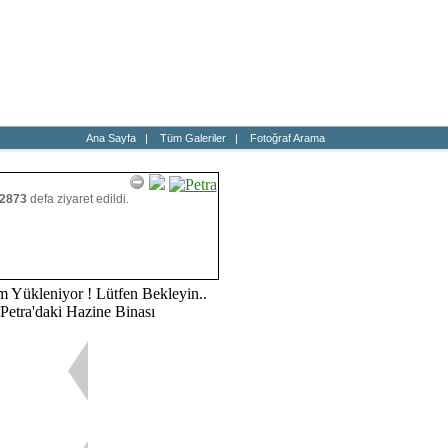
a
Haber
Blog
Fotoğraf
Ana Sayfa
|
Tüm Galeriler
|
Fotoğraf Arama
2873
defa ziyaret edildi.
m Yükleniyor ! Lütfen Bekleyin..
Petra'daki Hazine Binası