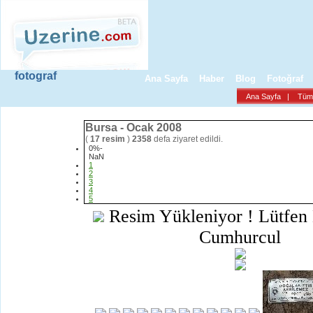
fotograf
Ana Sayfa
Haber
Blog
Fotoğraf
Ana Sayfa
|
Tüm 
Bursa - Ocak 2008
(
17 resim
)
2358
defa ziyaret edildi.
0%-
NaN
1
2
3
4
5
Resim Yükleniyor ! Lütfen 
Cumhurcul