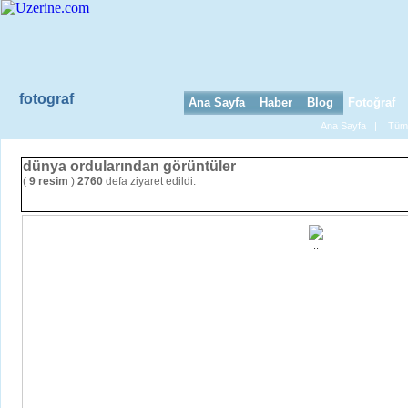
fotograf
Ana Sayfa
Haber
Blog
Fotoğraf
Ana Sayfa
|
Tüm 
dünya ordularından görüntüler
(
9 resim
)
2760
defa ziyaret edildi.
..