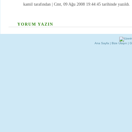
kamil tarafından | Cmt, 09 Ağu 2008 19:44:45 tarihinde yazıldı.
YORUM YAZIN
Ana Sayfa
|
Bize Ulaşın
|
G