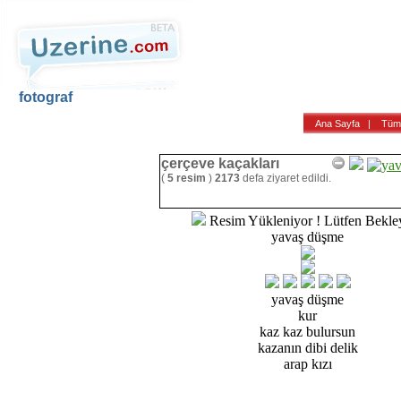
fotograf
Ana Sayfa
Haber
Blog
Fotoğraf
Ana Sayfa
|
Tüm 
çerçeve kaçakları
(
5 resim
)
2173
defa ziyaret edildi.
Resim Yükleniyor ! Lütfen Bekley
yavaş düşme
yavaş düşme
kur
kaz kaz bulursun
kazanın dibi delik
arap kızı