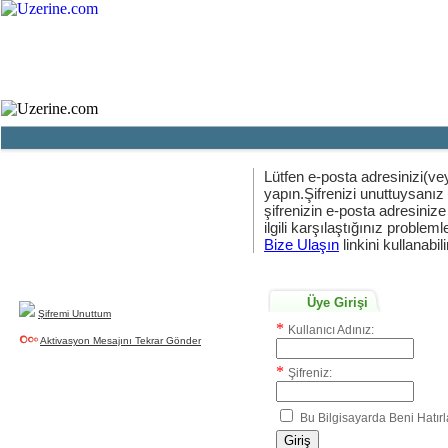
Ana Sayfa
Haber
Blog
Fotoğraf
Lütfen e-posta adresinizi(vey
yapın.Şifrenizi unuttuysanız
şifrenizin e-posta adresinize
Yeni Üyelik
ilgili karşılaştığınız problemler
uzerine.com a üye olmak için tıklayın
Bize Ulaşın
linkini kullanabili
Üye Girişi
Şifremi Unuttum
*
Kullanıcı Adınız:
Aktivasyon Mesajını Tekrar Gönder
*
Şifreniz:
Bu Bilgisayarda Beni Hatırl