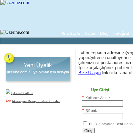
Ana Sayfa
Haber
Blog
Fotoğraf
Lütfen e-posta adresinizi(vey
yapın.Şifrenizi unuttuysanız
şifrenizin e-posta adresinize
Yeni Üyelik
ilgili karşılaştığınız problemler
uzerine.com a üye olmak için tıklayın
Bize Ulaşın
linkini kullanabili
Üye Girişi
Şifremi Unuttum
*
Kullanıcı Adınız:
Aktivasyon Mesajını Tekrar Gönder
*
Şifreniz:
Bu Bilgisayarda Beni Hatırl