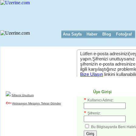
Ana Sayfa
Haber
Blog
Fotoğraf
Lütfen e-posta adresinizi(vey
yapın.Şifrenizi unuttuysanız
şifrenizin e-posta adresinize
Yeni Üyelik
ilgili karşılaştığınız problemler
uzerine.com a üye olmak için tıklayın
Bize Ulaşın
linkini kullanabili
Üye Girişi
Şifremi Unuttum
*
Kullanıcı Adınız:
Aktivasyon Mesajını Tekrar Gönder
*
Şifreniz:
Bu Bilgisayarda Beni Hatırl