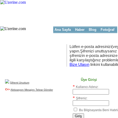
Ana Sayfa
Haber
Blog
Fotoğraf
Lütfen e-posta adresinizi(vey
yapın.Şifrenizi unuttuysanız
şifrenizin e-posta adresinize
Yeni Üyelik
ilgili karşılaştığınız problemler
uzerine.com a üye olmak için tıklayın
Bize Ulaşın
linkini kullanabili
Üye Girişi
Şifremi Unuttum
*
Kullanıcı Adınız:
Aktivasyon Mesajını Tekrar Gönder
*
Şifreniz:
Bu Bilgisayarda Beni Hatırl