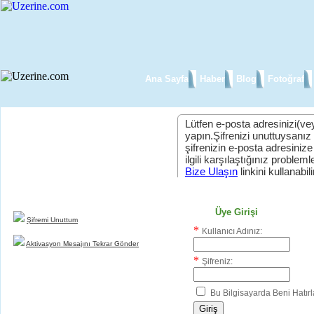
Ana Sayfa
Haber
Blog
Fotoğraf
Lütfen e-posta adresinizi(vey
yapın.Şifrenizi unuttuysanız
şifrenizin e-posta adresinize
Yeni Üyelik
ilgili karşılaştığınız problemler
uzerine.com a üye olmak için tıklayın
Bize Ulaşın
linkini kullanabili
Üye Girişi
Şifremi Unuttum
*
Kullanıcı Adınız:
Aktivasyon Mesajını Tekrar Gönder
*
Şifreniz:
Bu Bilgisayarda Beni Hatırl