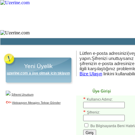
Ana Sayfa
Haber
Blog
Fotoğraf
Lütfen e-posta adresinizi(vey
yapın.Şifrenizi unuttuysanız
şifrenizin e-posta adresinize
Yeni Üyelik
ilgili karşılaştığınız problemler
uzerine.com a üye olmak için tıklayın
Bize Ulaşın
linkini kullanabili
Üye Girişi
Şifremi Unuttum
*
Kullanıcı Adınız:
Aktivasyon Mesajını Tekrar Gönder
*
Şifreniz:
Bu Bilgisayarda Beni Hatırl