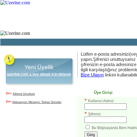
Ana Sayfa
Haber
Blog
Fotoğraf
Lütfen e-posta adresinizi(vey
yapın.Şifrenizi unuttuysanız
şifrenizin e-posta adresinize
Yeni Üyelik
ilgili karşılaştığınız problemler
uzerine.com a üye olmak için tıklayın
Bize Ulaşın
linkini kullanabili
Üye Girişi
Şifremi Unuttum
*
Kullanıcı Adınız:
Aktivasyon Mesajını Tekrar Gönder
*
Şifreniz:
Bu Bilgisayarda Beni Hatırl