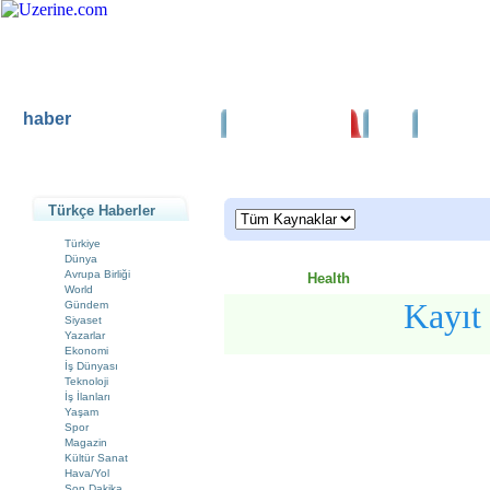
haber
Ana Sayfa
Haber
Blog
Fotoğraf
Haber Ana Sayfa
|
Haber Arama
Türkçe Haberler
Türkiye
Dünya
Avrupa Birliği
Health
World
Kayıt
Gündem
Siyaset
Yazarlar
Ekonomi
İş Dünyası
Teknoloji
İş İlanları
Yaşam
Spor
Magazin
Kültür Sanat
Hava/Yol
Son Dakika