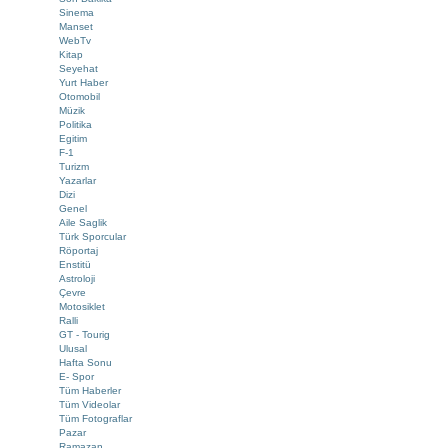
Sinema
Manset
WebTv
Kitap
Seyehat
Yurt Haber
Otomobil
Müzik
Politika
Egitim
F-1
Turizm
Yazarlar
Dizi
Genel
Aile Saglik
Türk Sporcular
Röportaj
Enstitü
Astroloji
Çevre
Motosiklet
Ralli
GT - Tourig
Ulusal
Hafta Sonu
E- Spor
Tüm Haberler
Tüm Videolar
Tüm Fotograflar
Pazar
Ramazan