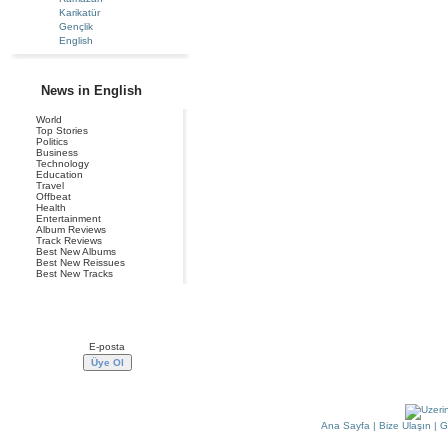
Karikatür
Gençlik
English
News in English
World
Top Stories
Politics
Business
Technology
Education
Travel
Offbeat
Health
Entertainment
Album Reviews
Track Reviews
Best New Albums
Best New Reissues
Best New Tracks
Haber Bülteni Üyeliği
Ana Sayfa
|
Bize Ulaşın
|
G