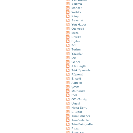
Sinema
Manset
WebTv
Kitap
Seyehat
Yurt Haber
Otomobil
Müzik
Politika
Egitim
F-1
Turizm
Yazarlar
Dizi
Genel
Aile Saglik
Türk Sporcular
Röportaj
Enstitü
Astroloji
Çevre
Motosiklet
Ralli
GT - Tourig
Ulusal
Hafta Sonu
E- Spor
Tüm Haberler
Tüm Videolar
Tüm Fotograflar
Pazar
Ramazan