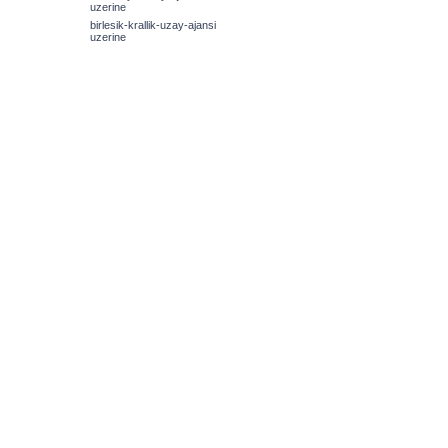
uzerine
birlesik-krallik-uzay-ajansi
uzerine