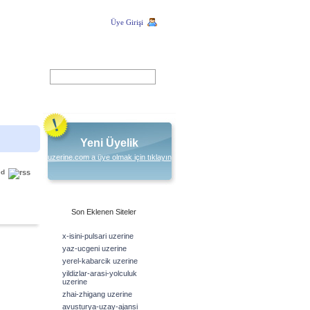
Üye Girişi
ARA
Yeni Üyelik
uzerine.com a üye olmak için tıklayın
ed
Son Eklenen Siteler
x-isini-pulsari uzerine
yaz-ucgeni uzerine
yerel-kabarcik uzerine
yildizlar-arasi-yolculuk
uzerine
zhai-zhigang uzerine
avusturya-uzay-ajansi