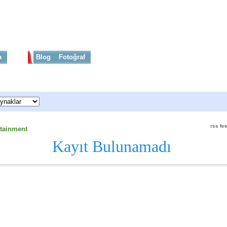
a
Haber
Blog
Fotoğraf
Sayfa
|
Haber Arama
rss fe
rtainment
Kayıt Bulunamadı