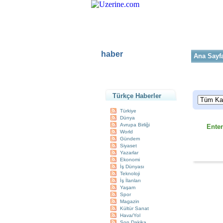
haber
Ana Sayf
Haber Ana 
Türkçe Haberler
Türkiye
Dünya
Avrupa Birliği
Ente
World
Gündem
Siyaset
Yazarlar
Ekonomi
İş Dünyası
Teknoloji
İş İlanları
Yaşam
Spor
Magazin
Kültür Sanat
Hava/Yol
Son Dakika