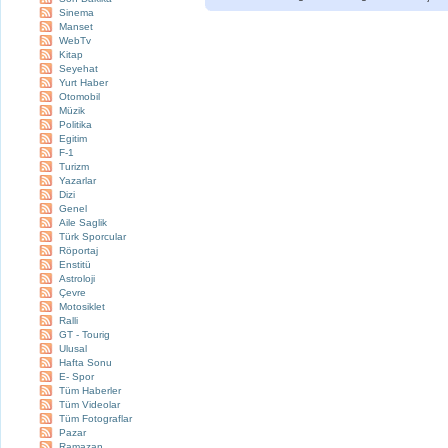
Sinema
Manset
WebTv
Kitap
Seyehat
Yurt Haber
Otomobil
Müzik
Politika
Egitim
F-1
Turizm
Yazarlar
Dizi
Genel
Aile Saglik
Türk Sporcular
Röportaj
Enstitü
Astroloji
Çevre
Motosiklet
Ralli
GT - Tourig
Ulusal
Hafta Sonu
E- Spor
Tüm Haberler
Tüm Videolar
Tüm Fotograflar
Pazar
Ramazan