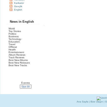
Karikatür
Gençlik
English
News in English
World
Top Stories
Politics
Business
Technology
Education
Travel
Offbeat
Health
Entertainment
Album Reviews
Track Reviews
Best New Albums
Best New Reissues
Best New Tracks
Haber Bülteni Üyeliği
Ana Sayfa
|
Bize Ulaşın
|
G