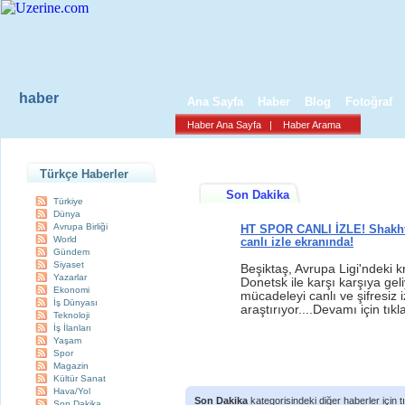
haber
Ana Sayfa
Haber
Blog
Fotoğraf
Haber Ana Sayfa
|
Haber Arama
Türkçe Haberler
Son Dakika
Türkiye
Dünya
Avrupa Birliği
HT SPOR CANLI İZLE! Shakhta
World
canlı izle ekranında!
Gündem
Siyaset
Beşiktaş, Avrupa Ligi'ndeki 
Yazarlar
Donetsk ile karşı karşıya geli
Ekonomi
mücadeleyi canlı ve şifresiz i
İş Dünyası
araştırıyor....Devamı için tıkl
Teknoloji
İş İlanları
Yaşam
Spor
Magazin
Kültür Sanat
Hava/Yol
Son Dakika
kategorisindeki diğer haberler için tı
Son Dakika