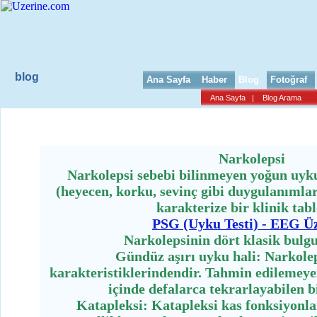
blog
Ana Sayfa
Haber
Blog
Fotoğraf
Ana Sayfa
|
Blog Arama
Narkolepsi
Narkolepsi
Narkolepsi sebebi bilinmeyen yoğun uyku
(heyecen, korku, sevinç gibi duygulanımlar 
karakterize bir klinik tab
PSG (Uyku Testi) - EEG Ü
Narkolepsinin dört klasik bulgu
Gündüz aşırı uyku hali: Narkole
karakteristiklerindendir. Tahmin edilemey
içinde defalarca tekrarlayabilen 
Katapleksi: Katapleksi kas fonksiyonlar