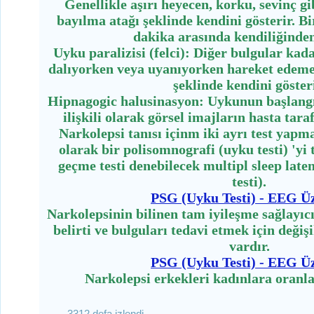
Genellikle aşırı heyecen, korku, sevinç g
bayılma atağı şeklinde kendini gösterir. Bi
dakika arasında kendiliğinden
Uyku paralizisi (felci): Diğer bulgular kad
dalıyorken veya uyanıyorken hareket ede
şeklinde kendini gösteri
Hipnagogic halusinasyon: Uykunun başlang
ilişkili olarak görsel imajların hasta tara
Narkolepsi tanısı içinm iki ayrı test yapm
olarak bir polisomnografi (uyku testi) 'yi
geçme testi denebilecek multipl sleep late
testi).
PSG (Uyku Testi) - EEG Ü
Narkolepsinin bilinen tam iyileşme sağlayıcı
belirti ve bulguları tedavi etmek için değiş
vardır.
PSG (Uyku Testi) - EEG Ü
Narkolepsi erkekleri kadınlara oranla 
3312 defa izlendi