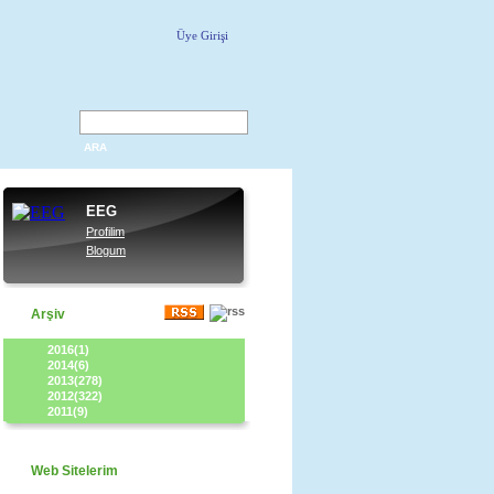
Üye Girişi
ARA
EEG
Profilim
Blogum
Arşiv
2016(1)
2014(6)
2013(278)
2012(322)
2011(9)
Web Sitelerim