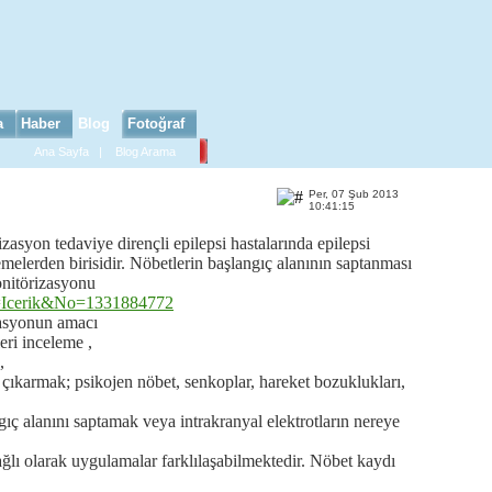
a
Haber
Blog
Fotoğraf
Ana Sayfa
|
Blog Arama
Per, 07 Şub 2013
10:41:15
asyon tedaviye dirençli epilepsi hastalarında epilepsi
emelerden birisidir. Nöbetlerin başlangıç alanının saptanması
nitörizasyonu
s=Icerik&No=1331884772
syonun amacı
ri inceleme ,
,
 çıkarmak; psikojen nöbet, senkoplar, hareket bozuklukları,
gıç alanını saptamak veya intrakranyal elektrotların nereye
ı olarak uygulamalar farklılaşabilmektedir. Nöbet kaydı