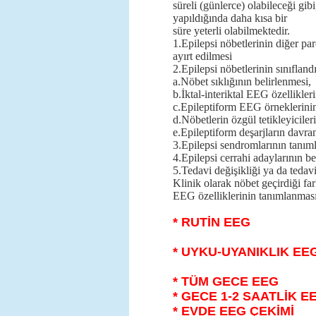
süreli (günlerce) olabileceği gib
yapıldığında daha kısa bir
süre yeterli olabilmektedir.
1.Epilepsi nöbetlerinin diğer pa
ayırt edilmesi
2.Epilepsi nöbetlerinin sınıfland
a.Nöbet sıklığının belirlenmesi,
b.İktal-interiktal EEG özellikler
c.Epileptiform EEG örneklerini
d.Nöbetlerin özgül tetikleyicileri
e.Epileptiform deşarjların davran
3.Epilepsi sendromlarının tanım
4.Epilepsi cerrahi adaylarının be
5.Tedavi değişikliği ya da teda
Klinik olarak nöbet geçirdiği fa
EEG özelliklerinin tanımlanması 
* RUTİN EEG
* UYKU-UYANIKLIK EE
* TÜM GECE EEG
* GECE 1-2 SAATLİK E
*
EVDE EEG ÇEKİMİ