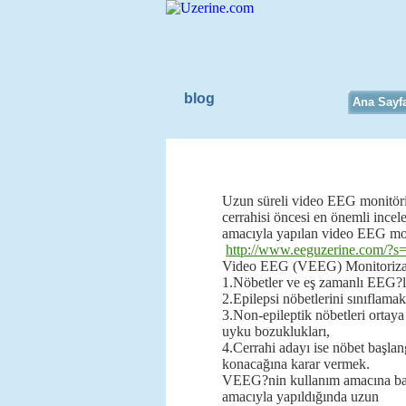
blog
Ana Sayf
long term video eeg
Uzun süreli video EEG monitöriz
cerrahisi öncesi en önemli incel
amacıyla yapılan video EEG mo
http://www.eeguzerine.com/?
Video EEG (VEEG) Monitoriza
1.Nöbetler ve eş zamanlı EEG?le
2.Epilepsi nöbetlerini sınıflamak
3.Non-epileptik nöbetleri ortaya
uyku bozuklukları,
4.Cerrahi adayı ise nöbet başlan
konacağına karar vermek.
VEEG?nin kullanım amacına bağl
amacıyla yapıldığında uzun