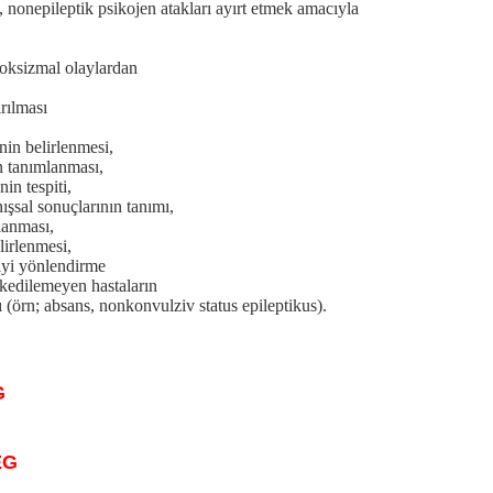
i, nonepileptik psikojen atakları ayırt etmek amacıyla
roksizmal olaylardan
ırılması
inin belirlenmesi,
n tanımlanması,
nin tespiti,
ışsal sonuçlarının tanımı,
lanması,
lirlenmesi,
viyi yönlendirme
rkedilemeyen hastaların
(örn; absans, nonkonvulziv status epileptikus).
G
EG