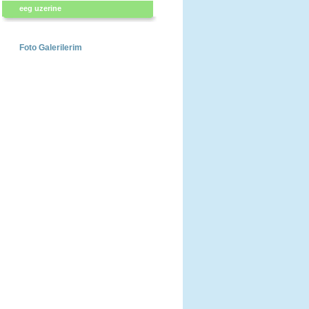
eeg uzerine
Foto Galerilerim
eeg