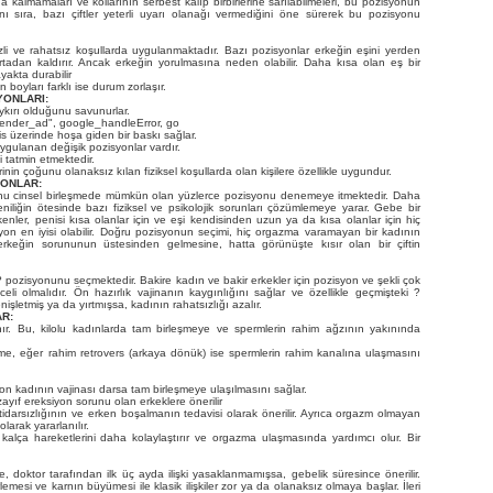
nda kalmamaları ve kollarının serbest kalıp birbirlerine sarılabilmeleri, bu pozisyonun
anı sıra, bazı çiftler yeterli uyarı olanağı vermediğini öne sürerek bu pozisyonu
izli ve rahatsız koşullarda uygulanmaktadır. Bazı pozisyonlar erkeğin eşini yerden
rtadan kaldırır. Ancak erkeğin yorulmasına neden olabilir. Daha kısa olan eş bir
yakta durabilir
 boyları farklı ise durum zorlaşır.
YONLARI:
ykırı olduğunu savunurlar.
ender_ad", google_handleError, go
ris üzerinde hoşa giden bir baskı sağlar.
ygulanan değişik pozisyonlar vardır.
i tatmin etmektedir.
rinin çoğunu olanaksız kılan fiziksel koşullarda olan kişilere özellikle uygundur.
YONLAR:
ğunu cinsel birleşmede mümkün olan yüzlerce pozisyonu denemeye itmektedir. Daha
eniliğin ötesinde bazı fiziksel ve psikolojik sorunları çözümlemeye yarar. Gebe bir
ekenler, penisi kısa olanlar için ve eşi kendisinden uzun ya da kısa olanlar için hiç
n en iyisi olabilir. Doğru pozisyonun seçimi, hiç orgazma varamayan bir kadının
rkeğin sorununun üstesinden gelmesine, hatta görünüşte kısır olan bir çiftin
? pozisyonunu seçmektedir. Bakire kadın ve bakir erkekler için pozisyon ve şekli çok
li olmalıdır. Ön hazırlık vajinanın kaygınlığını sağlar ve özellikle geçmişteki ?
nişletmiş ya da yırtmışsa, kadının rahatsızlığı azalır.
R:
nır. Bu, kilolu kadınlarda tam birleşmeye ve spermlerin rahim ağzının yakınında
şme, eğer rahim retrovers (arkaya dönük) ise spermlerin rahim kanalına ulaşmasını
on kadının vajinası darsa tam birleşmeye ulaşılmasını sağlar.
yıf ereksiyon sorunu olan erkeklere önerilir
idarsızlığının ve erken boşalmanın tedavisi olarak önerilir. Ayrıca orgazm olmayan
arak yararlanılır.
alça hareketlerini daha kolaylaştırır ve orgazma ulaşmasında yardımcı olur. Bir
, doktor tarafından ilk üç ayda ilişki yasaklanmamışsa, gebelik süresince önerilir.
erlemesi ve karnın büyümesi ile klasik ilişkiler zor ya da olanaksız olmaya başlar. İleri