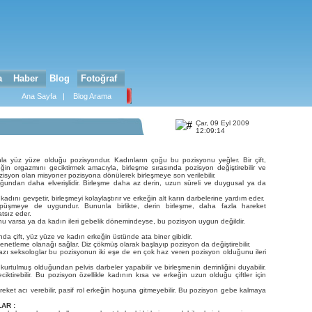
a
Haber
Blog
Fotoğraf
Ana Sayfa
|
Blog Arama
Çar, 09 Eyl 2009
12:09:14
ınla yüz yüze olduğu pozisyondur. Kadınların çoğu bu pozisyonu yeğler. Bir çift,
ğin orgazmını geciktirmek amacıyla, birleşme sırasında pozisyon değiştirebilir ve
zisyon olan misyoner pozisyona dönülerek birleşmeye son verilebilir.
oğundan daha elverişlidir. Birleşme daha az derin, uzun süreli ve duygusal ya da
ını gevşetir, birleşmeyi kolaylaştırır ve erkeğin alt karın darbelerine yardım eder.
üşmeye de uygundur. Bununla birlikte, derin birleşme, daha fazla hareket
tsız eder.
u varsa ya da kadın ileri gebelik dönemindeyse, bu pozisyon uygun değildir.
a çift, yüz yüze ve kadın erkeğin üstünde ata biner gibidir.
i denetleme olanağı sağlar. Diz çökmüş olarak başlayıp pozisyon da değiştirebilir.
zı seksologlar bu pozisyonun iki eşe de en çok haz veren pozisyon olduğunu ileri
rtulmuş olduğundan pelvis darbeler yapabilir ve birleşmenin derrinliğini duyabilir.
tirebilir. Bu pozisyon özellikle kadının kısa ve erkeğin uzun olduğu çiftler için
eket acı verebilir, pasif rol erkeğin hoşuna gitmeyebilir. Bu pozisyon gebe kalmaya
AR :