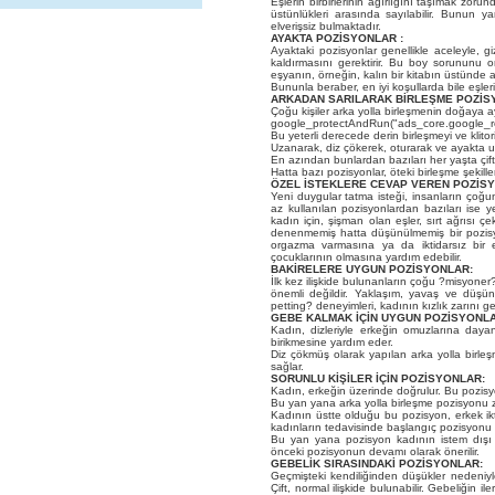
Eşlerin birbirlerinin ağırlığını taşımak zoru
üstünlükleri arasında sayılabilir. Bunun y
elverişsiz bulmaktadır.
AYAKTA POZİSYONLAR :
Ayaktaki pozisyonlar genellikle aceleyle, g
kaldırmasını gerektirir. Bu boy sorununu o
eşyanın, örneğin, kalın bir kitabın üstünde a
Bununla beraber, en iyi koşullarda bile eşlerin
ARKADAN SARILARAK BİRLEŞME POZİS
Çoğu kişiler arka yolla birleşmenin doğaya a
google_protectAndRun("ads_core.google_r
Bu yeterli derecede derin birleşmeyi ve klito
Uzanarak, diz çökerek, oturarak ve ayakta u
En azından bunlardan bazıları her yaşta çift
Hatta
bazı pozisyonlar, öteki birleşme şekille
ÖZEL İSTEKLERE CEVAP VEREN POZİS
Yeni duygular tatma isteği, insanların ço
az kullanılan pozisyonlardan bazıları ise y
kadın için, şişman olan eşler, sırt ağrısı ç
denenmemiş hatta düşünülmemiş bir pozisyo
orgazma varmasına ya da iktidarsız bir e
çocuklarının olmasına yardım edebilir.
BAKİRELERE UYGUN POZİSYONLAR:
İlk kez ilişkide bulunanların çoğu ?misyoner
önemli değildir. Yaklaşım, yavaş ve düşünce
petting? deneyimleri, kadının kızlık zarını ge
GEBE KALMAK İÇİN UYGUN POZİSYONLA
Kadın, dizleriyle erkeğin omuzlarına daya
birikmesine yardım eder.
Diz çökmüş olarak yapılan arka yolla birle
sağlar.
SORUNLU KİŞİLER İÇİN POZİSYONLAR:
Kadın, erkeğin üzerinde doğrulur. Bu pozisy
Bu yan yana arka yolla birleşme pozisyonu za
Kadının üstte olduğu bu pozisyon, erkek ikt
kadınların tedavisinde başlangıç pozisyonu ol
Bu yan yana pozisyon kadının istem dışı k
önceki pozisyonun devamı olarak önerilir.
GEBELİK SIRASINDAKİ POZİSYONLAR:
Geçmişteki kendiliğinden düşükler nedeniyle
Çift, normal ilişkide bulunabilir. Gebeliğin il