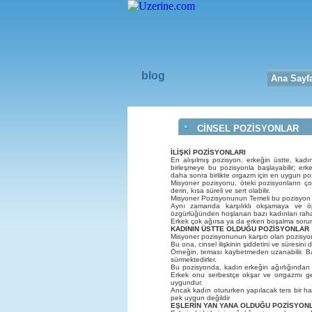
blog
Ana Sayf
CİNSEL POZİSYONLAR
İLİŞKİ POZİSYONLARI
En alışılmış pozisyon, erkeğin üstte, kad
birleşmeye bu pozisyonla başlayabilir; erke
daha sonra birlikte orgazm için en uygun po
Misyoner pozisyonu, öteki pozisyonların ç
derin, kısa süreli ve sert olabilir.
Misyoner Pozisyonunun Temeli bu pozisyon kad
Aynı zamanda karşılıklı okşamaya ve öp
özgürlüğünden hoşlanan bazı kadınları raha
Erkek çok ağırsa ya da erken boşalma sorun
KADININ ÜSTTE OLDUĞU POZİSYONLAR
Misyoner pozisyonunun karşıtı olan pozisyond
Bu ona, cinsel ilişkinin şiddetini ve süresin
Örneğin, teması kaybetmeden uzanabilir. Ba
sürmektedirler.
Bu pozisyonda, kadın erkeğin ağırlığından ku
Erkek onu serbestçe okşar ve orrgazmı gecik
uygundur.
Ancak kadın otururken yapılacak ters bir har
pek uygun değildir
EŞLERİN YAN YANA OLDUĞU POZİSYONL