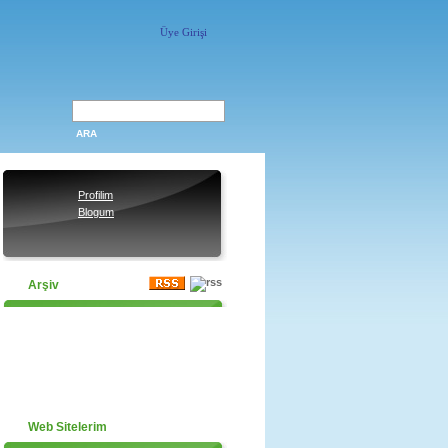
Üye Girişi
ARA
Profilim
Blogum
Arşiv
2013(2)
2010(3)
2009(21)
2008(60)
2007(2)
Web Sitelerim