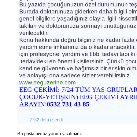
Bu yazıda çocuğunuzun özel durumunun teşhi
Burada doktorunuza giderken daha bilgili ol
genel bilgilere
yaşadığınız olayla ilgili hissetti
takılan ve doktorunuza sormayı unuttuğunuz 
verilecektir.
Konu hakkında doğru bilginiz ne kadar fazl
yardım etme imkanınız da o kadar artacaktır.
için profesyonel yardım ve tıbbi tedavi tabi k
tedavideki en önemli kişilersiniz. Çünkü çoc
kendine güvenen ve bağımsız bir erişkin olm
ve anlayışı ona sadece sizler verebilirsiniz.
www.eeguzerine.com
EEG ÇEKİMİ: 7/24 TÜM YAŞ GRUPLA
ÇOCUK-YETİŞKİN) EEG ÇEKİMİ
AYRIN
ARAYIN:
0532 731 43 85
2732 defa izlendi
Bu posta henüz yorum yazılmadı.