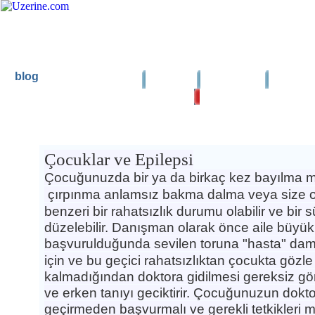
blog
Ana Sayfa
Haber
Blog
Fotoğraf
Ana Sayfa
|
Blog Arama
Çocuklar ve Epilepsi
Çocuklar ve Epilepsi
Çocuğunuzda bir ya da birkaç kez bayılma
m
çırpınma
anlamsız bakma
dalma veya size o
benzeri bir rahatsızlık durumu olabilir ve bi
düzelebilir. Danışman olarak önce aile büyük
başvurulduğunda
sevilen toruna "hasta" da
için ve bu geçici rahatsızlıktan çocukta gözle 
kalmadığından doktora gidilmesi gereksiz görül
ve erken tanıyı geciktirir. Çocuğunuzun dok
geçirmeden başvurmalı ve gerekli tetkikleri m