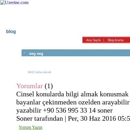
blog
Ana Sayfa
Haber
Blog
Fotoğraf
Ana Sayfa
|
Blog Arama
eeg eeg
8402 defa izlendi
Yorumlar
(1)
Cinsel konularda bilgi almak konusmak 
bayanlar çekinmeden ozelden arayabilir
yazabilir +90 536 995 33 14 soner
Soner tarafından | Per, 30 Haz 2016 05:5
Yorum Yazın