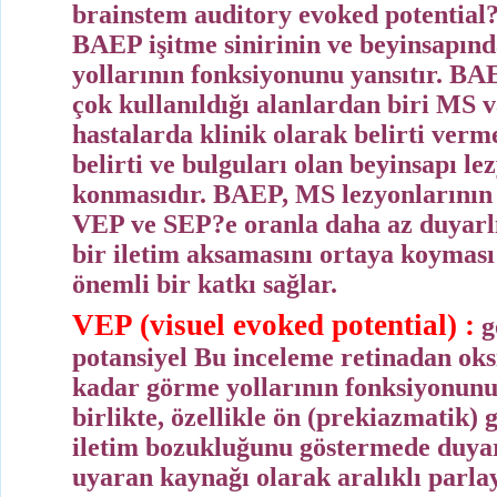
brainstem auditory evoked potential?
BAEP işitme sinirinin ve beyinsapınd
yollarının fonksiyonunu yansıtır. BA
çok kullanıldığı alanlardan biri MS 
hastalarda klinik olarak belirti verm
belirti ve bulguları olan beyinsapı le
konmasıdır. BAEP, MS lezyonlarının
VEP ve SEP?e oranla daha az duyarlı
bir iletim aksamasını ortaya koyması
önemli bir katkı sağlar.
VEP (
visuel evoked potential) :
g
potansiyel
Bu inceleme retinadan oksi
kadar görme yollarının fonksiyonun
birlikte, özellikle ön (prekiazmatik)
iletim bozukluğunu göstermede duyar
uyaran kaynağı olarak aralıklı parlaya