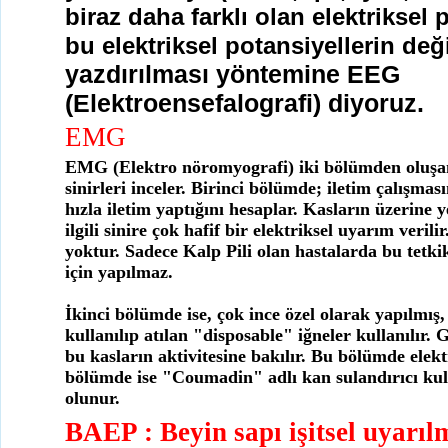
biraz daha farklı olan elektriksel 
bu elektriksel potansiyellerin değ
yazdırılması yöntemine EEG
(Elektroensefalografi) diyoruz.
EMG
EMG (Elektro nöromyografi) iki bölümden oluşan 
sinirleri inceler. Birinci bölümde; iletim çalışmas
hızla iletim yaptığını hesaplar. Kasların üzerine y
ilgili sinire çok hafif bir elektriksel uyarım verili
yoktur. Sadece Kalp Pili olan hastalarda bu tetki
için yapılmaz.
İkinci bölümde ise, çok ince özel olarak yapılmış,
kullanılıp atılan "disposable" iğneler kullanılır. 
bu kasların aktivitesine bakılır. Bu bölümde elek
bölümde ise "Coumadin" adlı kan sulandırıcı kul
olunur.
BAEP : Beyin sapı işitsel uyarıl