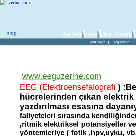
blog
Ana Sayfa
Haber
Blog
Fotoğraf
Ana Sayfa
|
Blog Arama
VEP (visuel evoked potential)
www.eeguzerine.com
) :B
EEG (Elektroensefalografi
hücrelerinden çıkan elektrik
yazdırılması esasına dayanı
faliyeteleri sırasında kendiliğind
,ritmik elektriksel potansiyeller v
yöntemleriye ( fotik ,hpv,uyku, vb.