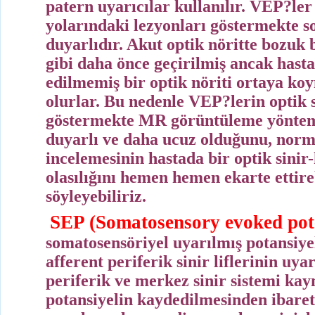
patern uyarıcılar kullanılır. VEP?le
yolarındaki lezyonları göstermekte s
duyarlıdır. Akut optik nöritte bozuk 
gibi daha önce geçirilmiş ancak hasta
edilmemiş bir optik nöriti ortaya ko
olurlar. Bu nedenle VEP?lerin optik s
göstermekte MR görüntüleme yöntem
duyarlı ve daha ucuz olduğunu, nor
incelemesinin hastada bir optik sini
olasılığını hemen hemen ekarte ettire
söyleyebiliriz.
SEP (
Somatosensory evoked pote
somatosensöriyel uyarılmış potansiye
afferent periferik sinir liflerinin uy
periferik ve merkez sinir sistemi kayn
potansiyelin kaydedilmesinden ibarett