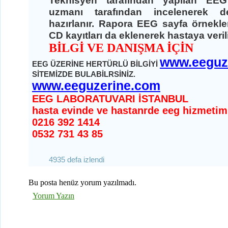
Teknisyen tarafından yapılan EEG
uzmanı tarafından incelenerek de
hazırlanır. Rapora EEG sayfa örnekle
CD kayıtları da eklenerek hastaya veril
BİLGİ VE DANIŞMA İÇİN
www.eeguz
EEG ÜZERİNE HERTÜRLÜ BİLGİYİ
SİTEMİZDE BULABİLRSİNİZ.
www.eeguzerine.com
EEG LABORATUVARI İSTANBUL
hasta evinde ve hastanrde eeg hizmetimi
0216 392 1414
0532 731 43 85
4935 defa izlendi
Bu posta henüz yorum yazılmadı.
Yorum Yazın