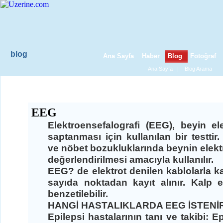
blog
Ana Sayfa
Haber
Blog
Fotoğraf
Ana Sayfa
|
Blog Arama
UYKU EEG ÇEKİMİ
EEG
Elektroensefalografi (EEG), beyin ele
saptanması için kullanılan bir testtir.
ve nöbet bozukluklarında beynin elektr
değerlendirilmesi amacıyla kullanılır.
EEG? de elektrot denilen kablolarla k
sayıda noktadan kayıt alınır. Kalp 
benzetilebilir.
HANGİ HASTALIKLARDA EEG İSTENİ
Epilepsi hastalarının tanı ve takibi: 