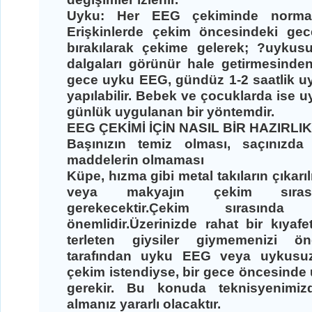
Uyku:
Her EEG çekiminde normal
Erişkinlerde çekim öncesindeki ge
bırakılarak çekime gelerek; ?uykus
dalgaları görünür hale getirmesinden
gece uyku EEG, gündüz 1-2 saatlik 
yapılabilir. Bebek ve çocuklarda ise
günlük uygulanan bir yöntemdir.
EEG ÇEKİMİ İÇİN NASIL BİR HAZIRLI
Başınızın temiz olması, saçınızda 
maddelerin olmaması
Küpe, hızma gibi metal takıların çıkar
veya makyajın çekim sırası
gerekecektir.Çekim sırasınd
önemlidir.Üzerinizde rahat bir kıyafe
terleten giysiler giymemenizi öne
tarafından uyku EEG veya uykusuz
çekim istendiyse, bir gece öncesinde
gerekir. Bu konuda teknisyenimizd
almanız yararlı olacaktır.