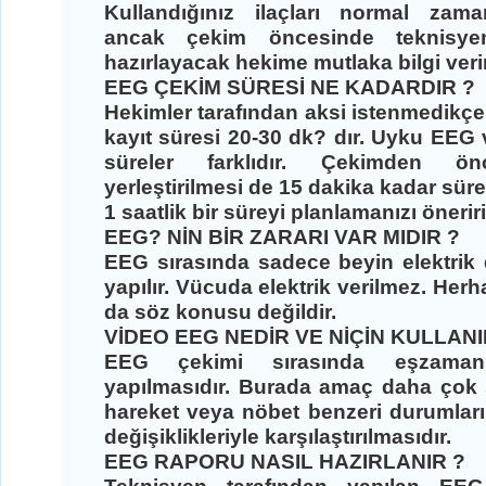
Kullandığınız ilaçları normal zama
ancak çekim öncesinde teknisye
hazırlayacak hekime mutlaka bilgi veri
EEG ÇEKİM SÜRESİ NE KADARDIR ?
Hekimler tarafından aksi istenmedikçe
kayıt süresi 20-30 dk? dır. Uyku EE
süreler farklıdır. Çekimden önc
yerleştirilmesi de 15 dakika kadar sür
1 saatlik bir süreyi planlamanızı öneriri
EEG? NİN BİR ZARARI VAR MIDIR ?
EEG sırasında sadece beyin elektrik 
yapılır. Vücuda elektrik verilmez. Herh
da söz konusu değildir.
VİDEO EEG NEDİR VE NİÇİN KULLANI
EEG çekimi sırasında eşzaman
yapılmasıdır. Burada amaç daha çok 
hareket veya nöbet benzeri durumlar
değişiklikleriyle karşılaştırılmasıdır.
EEG RAPORU NASIL HAZIRLANIR ?