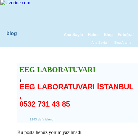
blog
Ana Sayfa
Haber
Blog
Fotoğraf
Ana Sayfa
|
Blog Arama
OTİZM EEG
EEG LABORATUVARI
,
EEG LABORATUVARI İSTANBUL
,
0532 731 43 85
3243 defa izlendi
Bu posta henüz yorum yazılmadı.