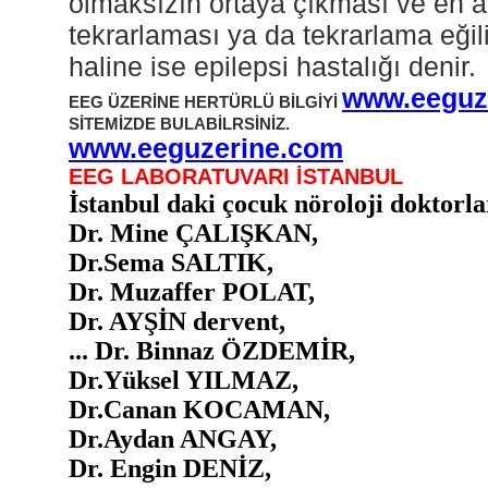
olmaksızın
ortaya çıkması ve en a
tekrarlaması ya da tekrarlama eği
haline ise epilepsi hastalığı denir.
www.eeguz
EEG ÜZERİNE HERTÜRLÜ BİLGİYİ
SİTEMİZDE BULABİLRSİNİZ.
www.eeguzerine.com
EEG LABORATUVARI İSTANBUL
İstanbul daki çocuk nöroloji doktorlar
Dr. Mine ÇALIŞKAN,
Dr.Sema SALTIK,
Dr. Muzaffer POLAT,
Dr. AYŞİN dervent,
...
Dr. Binnaz ÖZDEMİR,
Dr.Yüksel YILMAZ,
Dr.Canan KOCAMAN,
Dr.Aydan ANGAY,
Dr. Engin DENİZ,