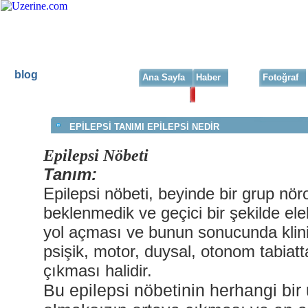
blog
Ana Sayfa
Haber
Blog
Fotoğraf
Ana Sayfa
|
Blog Arama
EPİLEPSİ TANIMI EPİLEPSİ NEDİR
Epilepsi Nöbeti
Tanım:
Epilepsi nöbeti, beyinde bir grup nör
beklenmedik ve geçici bir
şekilde ele
yol açması ve bunun sonucunda klinik
psişik, motor, duysal, otonom tabiatta
çıkması halidir.
Bu epilepsi nöbetinin herhangi bir