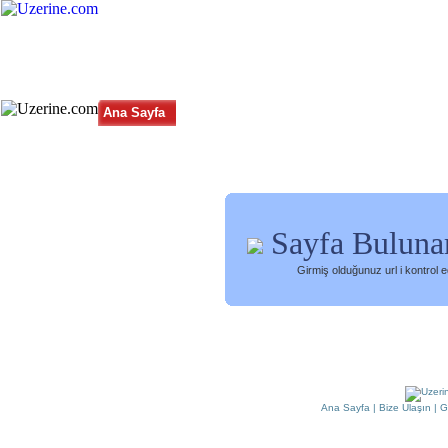
Ana Sayfa
Haber
Blog
Fotoğraf
Tüm Siteler
|
Arama
Sayfa Buluna
Girmiş olduğunuz url i kontrol 
Ana Sayfa
|
Bize Ulaşın
|
G