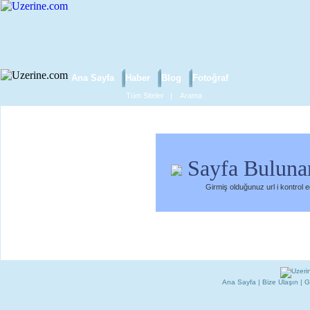
Ana Sayfa
Haber
Blog
Fotoğraf
Tüm Siteler
|
Arama
Sayfa Buluna
Girmiş olduğunuz url i kontrol 
Ana Sayfa
|
Bize Ulaşın
|
G