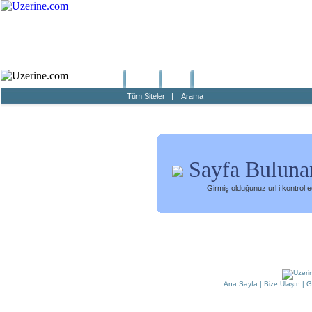
Ana Sayfa
Haber
Blog
Fotoğraf
Tüm Siteler
|
Arama
Sayfa Buluna
Girmiş olduğunuz url i kontrol 
Ana Sayfa
|
Bize Ulaşın
|
G