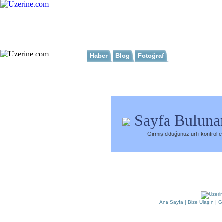
Ana Sayfa
Haber
Blog
Fotoğraf
Tüm Siteler
|
Arama
Sayfa Buluna
Girmiş olduğunuz url i kontrol 
Ana Sayfa
|
Bize Ulaşın
|
G