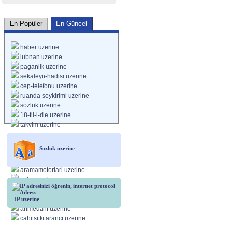
En Güncel
En Popüler
haber uzerine
lubnan uzerine
paganlik uzerine
sekaleyn-hadisi uzerine
cep-telefonu uzerine
ruanda-soykirimi uzerine
sozluk uzerine
18-til-i-die uzerine
takvim uzerine
ikinci-jeanpaul uzerine
Sozluk uzerine
freebsd uzerine
apiterapi uzerine
aramamotorlari uzerine
uyku uzerine
kazimkoyuncu uzerine
peyzaj uzerine
IP uzerine
ahmedarif uzerine
cahitsitkitaranci uzerine