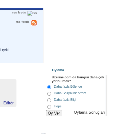
rss feeds
rss feeds
 çeki..
Oylama
Uzerine.com da hangisi daha çok
yer bulmalı?
Daha fazla Eğlence
Daha Sosyal bir ortam
Daha fazla Bilgi
Editör
Hepsi
Oylama Sonuçları