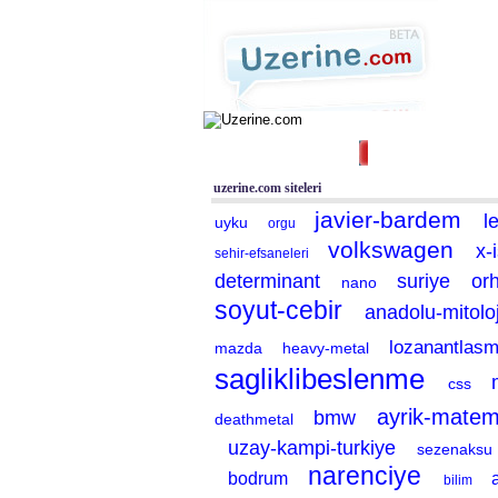
Ana Sayfa
Haber
Blog
Tüm Siteler
|
Aram
uzerine.com siteleri
javier-bardem
l
uyku
orgu
volkswagen
x-
sehir-efsaneleri
determinant
suriye
or
nano
soyut-cebir
anadolu-mitoloj
lozanantlas
mazda
heavy-metal
sagliklibeslenme
css
ayrik-matem
bmw
deathmetal
uzay-kampi-turkiye
sezenaksu
narenciye
bodrum
bilim