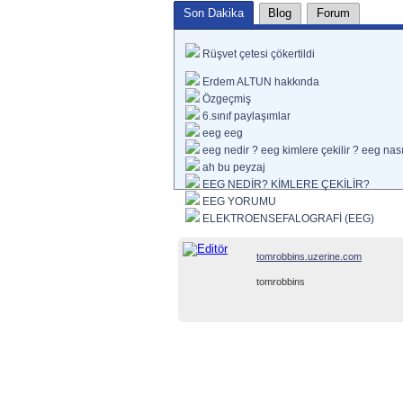
Son Dakika
Blog
Forum
Rüşvet çetesi çökertildi
Erdem ALTUN hakkında
Özgeçmiş
6.sınıf paylaşımlar
eeg eeg
eeg nedir ? eeg kimlere çekilir ? eeg nasıl
ah bu peyzaj
EEG NEDİR? KİMLERE ÇEKİLİR?
EEG YORUMU
ELEKTROENSEFALOGRAFİ (EEG)
tomrobbins.uzerine.com
tomrobbins