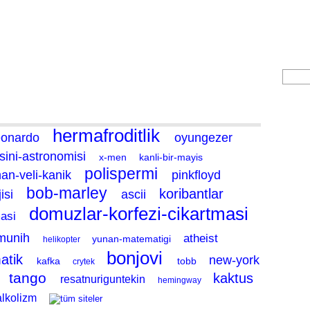
Fotoğraf
ARA
a
hermafroditlik
eonardo
oyungezer
isini-astronomisi
x-men
kanli-bir-mayis
polispermi
han-veli-kanik
pinkfloyd
bob-marley
koribantlar
isi
ascii
domuzlar-korfezi-cikartmasi
masi
munih
atheist
yunan-matematigi
helikopter
bonjovi
atik
new-york
kafka
tobb
crytek
tango
kaktus
resatnuriguntekin
hemingway
alkolizm