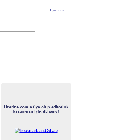
Üye Girişi
Yeni Üyelik
uzerine.com a üye olmak için tıklayın
Uzerine.com a üye olup editorluk
basvurusu için tiklayın !