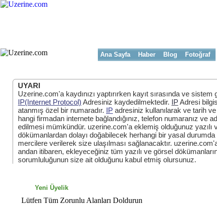
Ana Sayfa
Haber
Blog
Fotoğraf
UYARI
Uzerine.com'a kaydınızı yaptırırken kayıt sırasında ve sistem g
IP(Internet Protocol)
Adresiniz kaydedilmektedir.
IP
Adresi bilgi
atanmış özel bir numaradır.
IP
adresiniz kullanılarak ve tarih ve 
hangi firmadan internete bağlandığınız, telefon numaranız ve adr
edilmesi mümkündür. uzerine.com'a eklemiş olduğunuz yazılı v
dökümanlardan dolayı doğabilecek herhangi bir yasal durumda bu
mercilere verilerek size ulaşılması sağlanacaktır. uzerine.com
andan itibaren, ekleyeceğiniz tüm yazılı ve görsel dökümanların,
sorumluluğunun size ait olduğunu kabul etmiş olursunuz.
Yeni Üyelik
Lütfen Tüm Zorunlu Alanları Doldurun