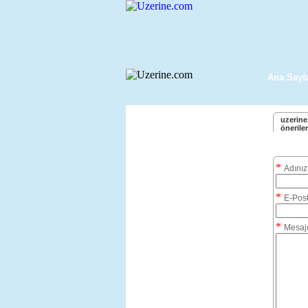
Ana Sayf
uzerine.
öneriler
*
Adınız
*
E-Pos
*
Mesajı