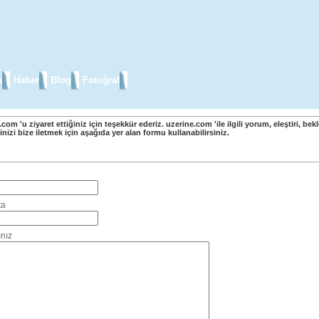
a
Haber
Blog
Fotoğraf
com 'u ziyaret ettiğiniz için teşekkür ederiz. uzerine.com 'ile ilgili yorum, eleştiri, bekl
inizi bize iletmek için aşağıda yer alan formu kullanabilirsiniz.
Bize Ulaşın Formu
ta
nız