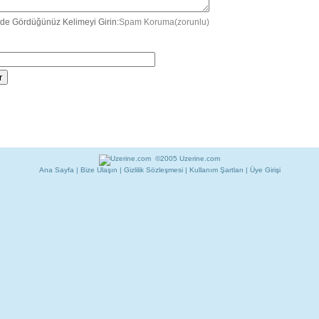
de Gördüğünüz Kelimeyi Girin:
Spam Koruma(zorunlu)
©2005 Uzerine.com
Ana Sayfa
|
Bize Ulaşın
|
Gizlilik Sözleşmesi
|
Kullanım Şartları
|
Üye Girişi