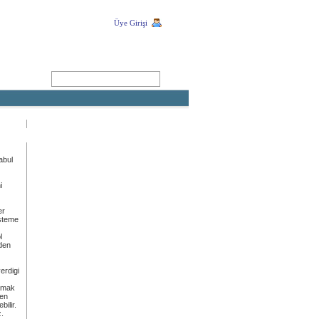
Üye Girişi
ARA
abul
i
er
isteme
l
eden
erdigi
olmak
çen
bilir.
z.