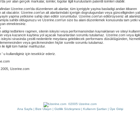
a yer alan gerçek markalar, isimler, logolar ilgili kuruluslarin patentli isimleri olabilir.
rafindan Uzerine.com'da düzenlenen alt alanlar, tüm içerigiyle yayina basladigi andan itibaren
ait olacaktır. Uzerine.com'un alt alanlarindaki içerigin dogrulugundan veya güncelliginden ya
 yayin yapma yetkisine sahip olan editör sorumludur. Uzerine.com'un editörüyseniz alt alanini
mamiyla sahibi oldugunuzu ve Uzerine.com'un size bu alani düzenlemek konusunda tam yetki 
yan etmektesiniz.
s
aldigi tedbirlere ragmen, sitenin isleyisi veya performansindan kaynaklanan ve siteyi kullan
ginin veya kazancin kaybina yol açacak hasarlardan sorumlu tutulamaz. Uzerine.com veya ilgili
n isleyisi sirasinda çesitli nedenlerle meydana gelebilecek performans düsüklügünden, hizmetl
rilememesinden veya gecikmesinden hiçbir suretle sorumlu tutulamaz.
ile ilgili tüm haklar mahfuzdur.
' u kullandiginiz için tesekkür ederiz.
ne.com
 2005, Uzerine.com
©2005 Uzerine.com
Ana Sayfa
|
Bize Ulaşın
|
Gizlilik Sözleşmesi
|
Kullanım Şartları
|
Üye Girişi