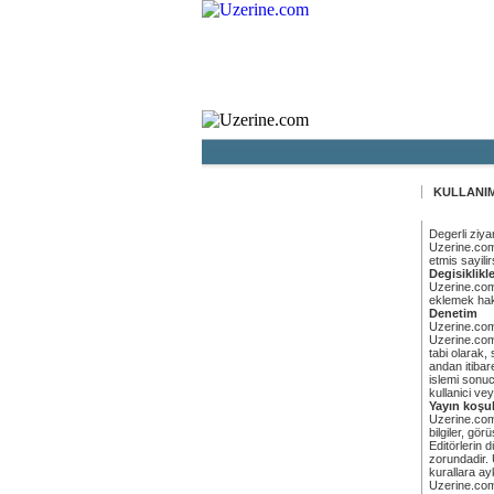
Ana Sayf
KULLANIM
Degerli ziya
Uzerine.com 
etmis sayili
Degisiklikl
Uzerine.com'u
eklemek hakk
Denetim
Uzerine.com
Uzerine.com'd
tabi olarak,
andan itibar
islemi sonuc
kullanici ve
Yayın koşul
Uzerine.com 
bilgiler, gö
Editörlerin 
zorundadir. 
kurallara ayk
Uzerine.com