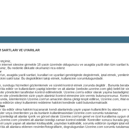
a
Haber
Blog
Fotoğraf
 SARTLARI VE UYARILAR
retçimiz,
internet sitesine girmekle 18 yasin üzerinde oldugunuzu ve asagida yazili olan tüm sartlari k
rsiniz, Bu nedenle dikkatle okumanizi rica ederiz
er
n, asagida yazili sartlari, kurallari ve uyarilari gerektiginde degistirmek, iptal etmek, yenilerin
ini sakli tutar. Bu degisiklikleri takip etmek, kullanicinin sorumlulugundadir.
, sundugu hizmetleri gözlemlemek ve sürekli kontrol etmek zorunda degildir . Bununla berab
a editör ve kullanicilarin yaptigi islemler ve alt alanlar (website.uzerine.com gibi) belirli bir s
 site yöneticileri tarafindan kontrol edilmektedir. Uzerine.com'a editor olarak yayina basladiginiz
en site yöneticilerinin sizin yayin alaninizi kontrol etmesine izin vermis bulunuyorsunuz. Kontro
unda, islemlerinizin Uzerine.com'un amacinin disina çiktigi tespit edilirse, Uzerine.com, ihlal 
ya editörün siteyi kullanimini reddetme hakkini kendinde sakli bulundurmaktadir.
ları
‘da editör olma hakkini kazanarak kendi alanlarinda yayin yapan kullanicilirin bu alanda yer v
rüsler veya önerilerden ya da bunlarin kullanilmasindan Uzerine.com sorumlu tutulamaz.
düzenledigi alt alanlar içerik ve görsel olarak Uzerine.com'un genel ve özel kurallarina uygun 
Uzerine.com yönetimi alt alanlari istedigi zaman kontrol edebilir. Kontroller sonucu burada ge
iri yayin yapan alt alanlari kisitlayabilir, yayindan kaldirabilir, sorumlu editörün üyeligini iptal ede
'da alt alanlara eklenen resimler/fotograflarin, dogrulugundan Uzerine.com sorumlu tutulama