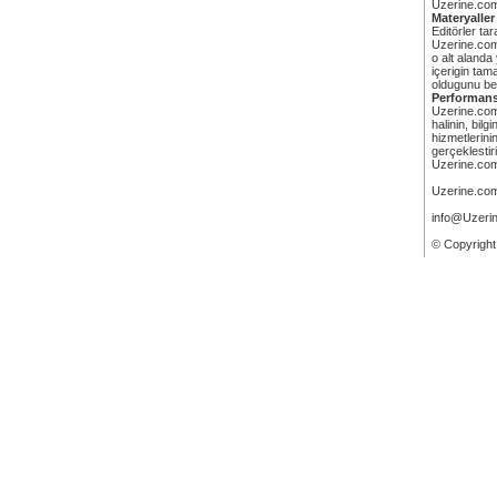
Uzerine.com'd
Materyaller
Editörler ta
Uzerine.com 
o alt alanda
içerigin ta
oldugunu be
Performan
Uzerine.com 
halinin, bil
hizmetlerini
gerçeklesti
Uzerine.com 
Uzerine.com 
info@Uzeri
© Copyright