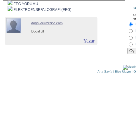
EEG YORUMU
O
ELEKTROENSEFALOGRAFİ (EEG)
U
y
dogal-dil.uzerine.com
Doğal dil
Yazar
Ana Sayfa
|
Bize Ulaşın
|
G