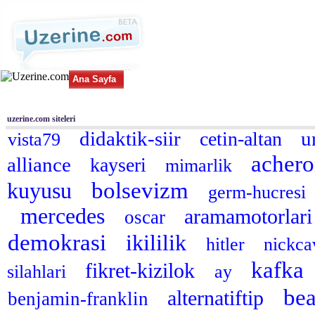
Ana Sayfa
Haber
Blog
Fotoğraf
Tüm Siteler
|
Arama
uzerine.com siteleri
didaktik-siir
u
cetin-altan
vista79
acher
alliance
kayseri
mimarlik
bolsevizm
kuyusu
germ-hucresi
mercedes
aramamotorlar
oscar
demokrasi
ikililik
hitler
nickc
kafka
fikret-kizilok
silahlari
ay
bea
alternatiftip
benjamin-franklin