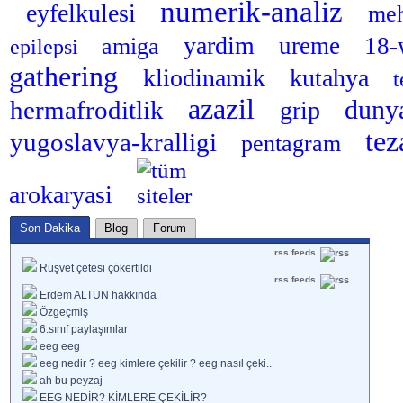
numerik-analiz
eyfelkulesi
me
yardim
ureme
18-
amiga
epilepsi
gathering
kliodinamik
kutahya
t
azazil
duny
hermafroditlik
grip
tez
yugoslavya-kralligi
pentagram
arokaryasi
Son Dakika
Blog
Forum
rss feeds
Rüşvet çetesi çökertildi
rss feeds
Erdem ALTUN hakkında
Özgeçmiş
6.sınıf paylaşımlar
eeg eeg
eeg nedir ? eeg kimlere çekilir ? eeg nasıl çeki..
ah bu peyzaj
EEG NEDİR? KİMLERE ÇEKİLİR?