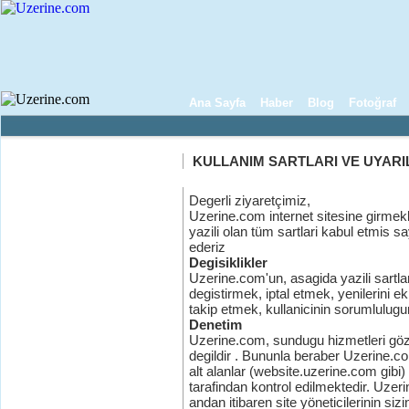
Ana Sayfa
Haber
Blog
Fotoğraf
KULLANIM SARTLARI VE UYARI
Degerli ziyaretçimiz,
Uzerine.com internet sitesine girme
yazili olan tüm sartlari kabul etmis s
ederiz
Degisiklikler
Uzerine.com'un, asagida yazili sartlari
degistirmek, iptal etmek, yenilerini ek
takip etmek, kullanicinin sorumlulugu
Denetim
Uzerine.com, sundugu hizmetleri gö
degildir . Bununla beraber Uzerine.com
alt alanlar (website.uzerine.com gibi) b
tarafindan kontrol edilmektedir. Uzer
andan itibaren site yöneticilerinin siz