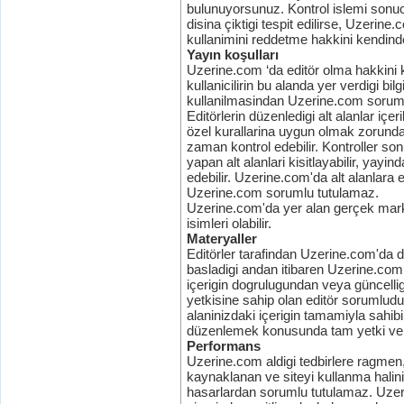
bulunuyorsunuz. Kontrol islemi sonu
disina çiktigi tespit edilirse, Uzerine.
kullanimini reddetme hakkini kendind
Yayın koşulları
Uzerine.com ‘da editör olma hakkini 
kullanicilirin bu alanda yer verdigi bi
kullanilmasindan Uzerine.com sorum
Editörlerin düzenledigi alt alanlar iç
özel kurallarina uygun olmak zorundad
zaman kontrol edebilir. Kontroller so
yapan alt alanlari kisitlayabilir, yayind
edebilir. Uzerine.com'da alt alanlara 
Uzerine.com sorumlu tutulamaz.
Uzerine.com'da yer alan gerçek markalar
isimleri olabilir.
Materyaller
Editörler tarafindan Uzerine.com'da d
basladigi andan itibaren Uzerine.com 
içerigin dogrulugundan veya güncelli
yetkisine sahip olan editör sorumludu
alaninizdaki içerigin tamamiyla sahi
düzenlemek konusunda tam yetki ver
Performans
Uzerine.com aldigi tedbirlere ragmen,
kaynaklanan ve siteyi kullanma halin
hasarlardan sorumlu tutulamaz. Uzerin