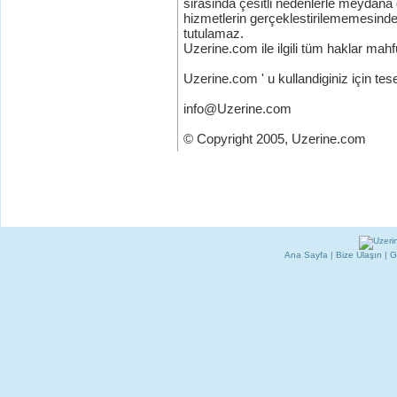
sirasinda çesitli nedenlerle meydan
hizmetlerin gerçeklestirilememesind
tutulamaz.
Uzerine.com ile ilgili tüm haklar mahf
Uzerine.com ' u kullandiginiz için tes
info@Uzerine.com
© Copyright 2005, Uzerine.com
Ana Sayfa
|
Bize Ulaşın
|
G