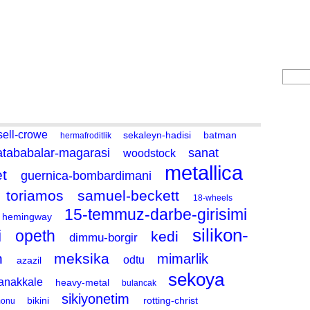
Fotoğraf
ARA
a
sell-crowe
sekaleyn-hadisi
batman
hermafroditlik
atababalar-magarasi
sanat
woodstock
metallica
et
guernica-bombardimani
toriamos
samuel-beckett
18-wheels
15-temmuz-darbe-girisimi
hemingway
silikon-
i
opeth
kedi
dimmu-borgir
n
meksika
mimarlik
odtu
azazil
sekoya
anakkale
heavy-metal
bulancak
sikiyonetim
bikini
rotting-christ
monu