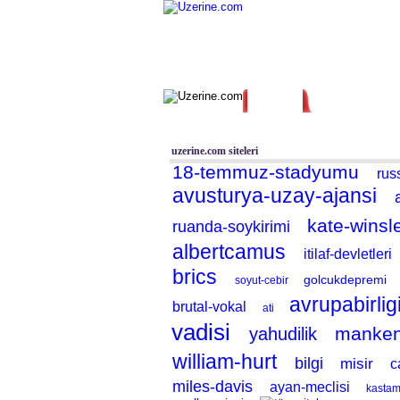
Ana Sayfa
Haber
Blog
Tüm Siteler
|
Aram
uzerine.com siteleri
18-temmuz-stadyumu
rus
avusturya-uzay-ajansi
kate-winsl
ruanda-soykirimi
albertcamus
itilaf-devletleri
brics
golcukdepremi
soyut-cebir
avrupabirlig
brutal-vokal
ati
vadisi
manke
yahudilik
william-hurt
bilgi
misir
c
miles-davis
ayan-meclisi
kasta