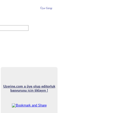
Üye Girişi
Yeni Üyelik
uzerine.com a üye olmak için tıklayın
Uzerine.com a üye olup editorluk
basvurusu için tiklayın !