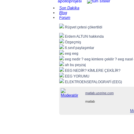
apolloprojesi
Son Dakika
Blog
Forum
Rüşvet çetesi çökertildi
Erdem ALTUN hakkında
Özgeçmiş
6.sınıf paylaşımlar
eeg eeg
eeg nedir ? eeg kimlere çekilir ? eeg nasıl 
ah bu peyzaj
EEG NEDİR? KİMLERE ÇEKİLİR?
EEG YORUMU
ELEKTROENSEFALOGRAFİ (EEG)
matlab.uzerine.com
matlab
Mo