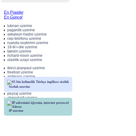
En Popüler
En Güncel
lubnan uzerine
paganlik uzerine
sekaleyn-hadisi uzerine
cep-telefonu uzerine
ruanda-soykirimi uzerine
18-til-i-die uzerine
takvim uzerine
richard-nixon uzerine
olasilik-uzayi uzerine
ikinci-jeanpaul uzerine
freebsd uzerine
apiterapi uzerine
aramamotorlari uzerine
uyku uzerine
Sozluk uzerine
kazimkoyuncu uzerine
peyzaj uzerine
ahmedarif uzerine
cahitsitkitaranci uzerine
IP uzerine