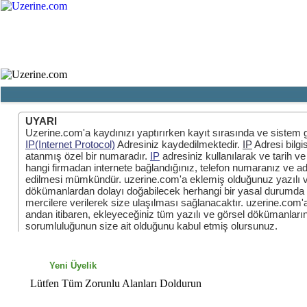
Ana Sayfa
Haber
Blog
Fotoğraf
UYARI
Uzerine.com'a kaydınızı yaptırırken kayıt sırasında ve sistem g
IP(Internet Protocol)
Adresiniz kaydedilmektedir.
IP
Adresi bilgi
atanmış özel bir numaradır.
IP
adresiniz kullanılarak ve tarih ve 
hangi firmadan internete bağlandığınız, telefon numaranız ve adr
edilmesi mümkündür. uzerine.com'a eklemiş olduğunuz yazılı v
dökümanlardan dolayı doğabilecek herhangi bir yasal durumda bu
mercilere verilerek size ulaşılması sağlanacaktır. uzerine.com
andan itibaren, ekleyeceğiniz tüm yazılı ve görsel dökümanların,
sorumluluğunun size ait olduğunu kabul etmiş olursunuz.
Yeni Üyelik
Lütfen Tüm Zorunlu Alanları Doldurun