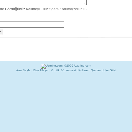
de Gördüğünüz Kelimeyi Girin:
Spam Koruma(zorunlu)
©2005 Uzerine.com
Ana Sayfa
|
Bize Ulaşın
|
Gizlilik Sözleşmesi
|
Kullanım Şartları
|
Üye Girişi