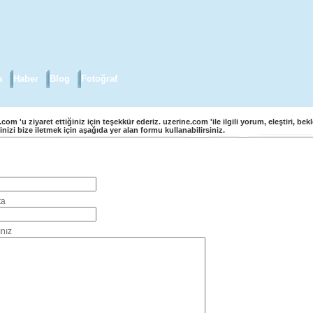
a
Haber
Blog
Fotoğraf
com 'u ziyaret ettiğiniz için teşekkür ederiz. uzerine.com 'ile ilgili yorum, eleştiri, bekl
inizi bize iletmek için aşağıda yer alan formu kullanabilirsiniz.
Bize Ulaşın Formu
ta
nız