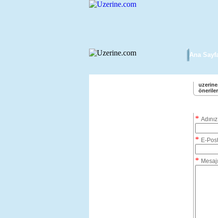
Ana Sayf
uzerine.
öneriler
*
Adınız
*
E-Pos
*
Mesajı