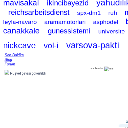
yahudil
mavisakal
ikincibayezid
reichsarbeitsdienst
spx-dm1
ruh
leyla-navaro
aramamotorlari
asphodel
canakkale
gunessistemi
universite
varsova-pakti
nickcave
vol-i
Son Dakika
Blog
Forum
rss feeds
Rüşvet çetesi çökertildi
O