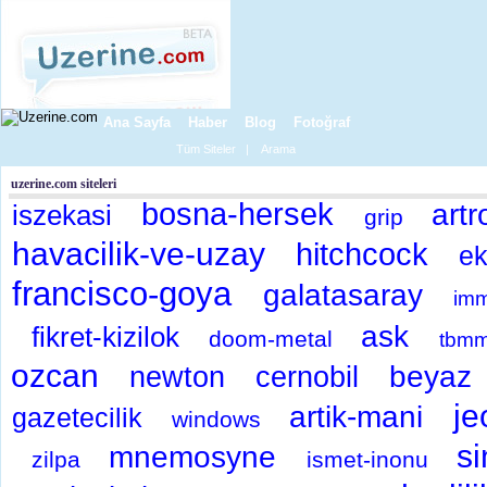
Ana Sayfa
Haber
Blog
Fotoğraf
Tüm Siteler
|
Arama
uzerine.com siteleri
bosna-hersek
art
iszekasi
grip
havacilik-ve-uzay
hitchcock
ek
francisco-goya
galatasaray
imm
ask
fikret-kizilok
doom-metal
tbm
ozcan
beyaz
newton
cernobil
je
artik-mani
gazetecilik
windows
s
mnemosyne
zilpa
ismet-inonu