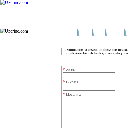
Ana Sayfa
Haber
Blog
Fotoğraf
uzerine.com 'u ziyaret ettiğiniz için teşekkü
önerilerinizi bize iletmek için aşağıda yer 
Bize Ulaşın Formu
*
Adınız
*
E-Posta
*
Mesajınız