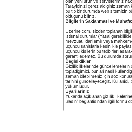
olan yeni ürün ve servislerimiz hak
Tarayicinizi çerez aldiginiz zaman 
bu tip bir durumda web sitemizin b
oldugunu biliniz.
Bilgilerin Saklanmasi ve Muhafa
Uzerine.com, sizden toplanan bilgil
istisnai durumlar (Yasal gereklilik
mevzuat, idari emir veya mahkeme k
üçüncü sahislarla kesinlikle payla
üçüncü kisilerin bu tedbirleri asar
garanti edemez. Bu durumda sorum
Degisiklikler
Gizlilik ilkelerinde güncellemelerin
topladigimizi, bunlari nasil kulland
zaman bilebilmeniz için söz konusu 
tarihini güncelleyecegiz. Kullanici,
yükümlüdür.
Uyarilariniz
Yukarida açiklanan gizlilik ilkeleri
ulasin” baglantisindan ilgili formu d