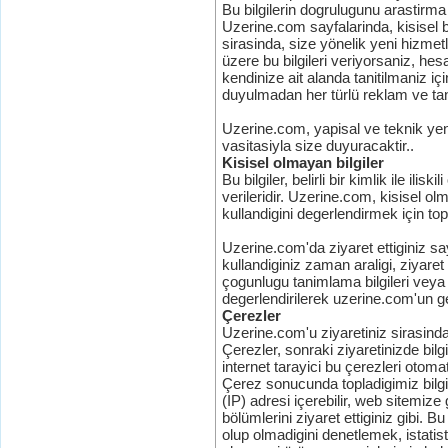
Bu bilgilerin dogrulugunu arastirma
Uzerine.com sayfalarinda, kisisel bil
sirasinda, size yönelik yeni hizmet
üzere bu bilgileri veriyorsaniz, hes
kendinize ait alanda tanitilmaniz için
duyulmadan her türlü reklam ve tanit
Uzerine.com, yapisal ve teknik yenili
vasitasiyla size duyuracaktir..
Kisisel olmayan bilgiler
Bu bilgiler, belirli bir kimlik ile il
verileridir. Uzerine.com, kisisel olma
kullandigini degerlendirmek için top
Uzerine.com'da ziyaret ettiginiz sayf
kullandiginiz zaman araligi, ziyaret s
çogunlugu tanimlama bilgileri veya di
degerlendirilerek uzerine.com'un geli
Çerezler
Uzerine.com'u ziyaretiniz sirasinda 
Çerezler, sonraki ziyaretinizde bil
internet tarayici bu çerezleri otom
Çerez sonucunda topladigimiz bilgil
(IP) adresi içerebilir, web sitemiz
bölümlerini ziyaret ettiginiz gibi. Bu
olup olmadigini denetlemek, istatist