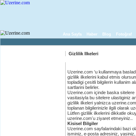
Ana Sayfa
Haber
Blog
Fotoğraf
Gizlilik Ilkeleri
Uzerine.com ‘u kullanmaya basladig
gizlilik ilkelerini kabul etmis olur
topladigi çesitli bilgilerin kullanim al
sartlarini belirler.
Uzerine.com içinde baska sitelere b
vasitasiyla bu sitelere ulastiginiz
gizlilik ilkeleri yalnizca uzerine.co
toplanan bilgilerinizle ilgili olara
Lütfen gizlilik ilkelerini dikkatle o
uzerine.com'u ziyaret etmeyiniz..
Kisisel Bilgiler
Uzerine.com sayfalarindaki bazi ol
isminiz, e-posta adresiniz, yasiniz, 