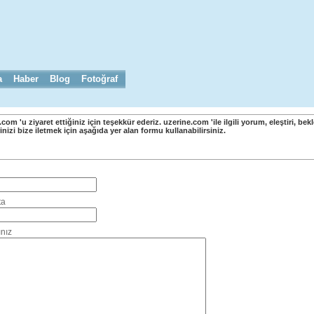
a
Haber
Blog
Fotoğraf
com 'u ziyaret ettiğiniz için teşekkür ederiz. uzerine.com 'ile ilgili yorum, eleştiri, bekl
inizi bize iletmek için aşağıda yer alan formu kullanabilirsiniz.
Bize Ulaşın Formu
ta
nız