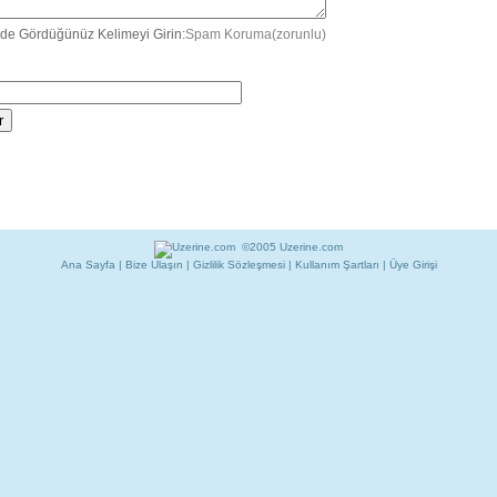
de Gördüğünüz Kelimeyi Girin:
Spam Koruma(zorunlu)
©2005 Uzerine.com
Ana Sayfa
|
Bize Ulaşın
|
Gizlilik Sözleşmesi
|
Kullanım Şartları
|
Üye Girişi