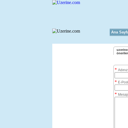
Ana Sayf
uzerine.
öneriler
*
Adınız
*
E-Pos
*
Mesajı