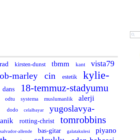
Fotoğraf
ARA
a
vista79
tbmm
rad
kirsten-dunst
kant
kylie-
ob-marley
cin
estetik
18-temmuz-stadyumu
dans
alerji
z
odtu
systema
muslumanlik
u
yugoslavya-
dodo
celalbayar
tomrobbins
yanik
rotting-christ
piyano
bas-gitar
salvador-allende
galatakulesi