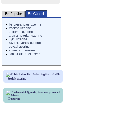
En Güncel
En Popüler
ikinci-jeanpaul uzerine
freebsd uzerine
apiterapi uzerine
aramamotorlari uzerine
uyku uzerine
kazimkoyuncu uzerine
peyzaj uzerine
ahmedarif uzerine
cahitsitkitaranci uzerine
Sozluk uzerine
IP uzerine