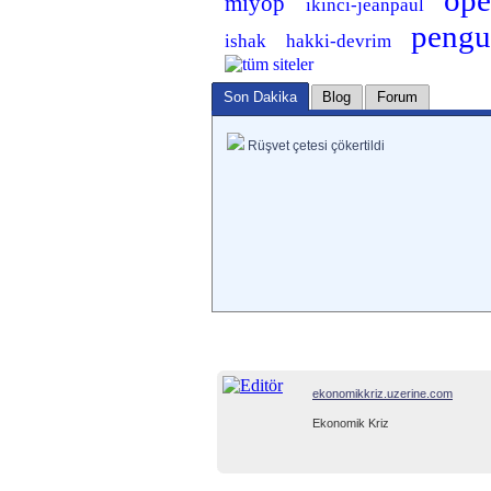
op
miyop
ikinci-jeanpaul
pengu
ishak
hakki-devrim
Son Dakika
Blog
Forum
Rüşvet çetesi çökertildi
ekonomikkriz.uzerine.com
Ekonomik Kriz