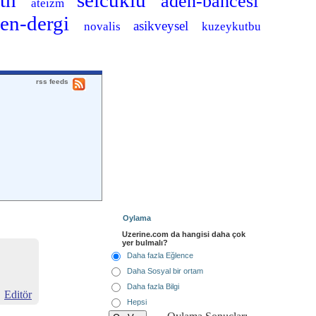
eth
selcuklu
aden-bahcesi
ateizm
en-dergi
asikveysel
novalis
kuzeykutbu
rss feeds
Oylama
Uzerine.com da hangisi daha çok
yer bulmalı?
Daha fazla Eğlence
Daha Sosyal bir ortam
Daha fazla Bilgi
Editör
Hepsi