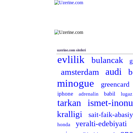
Ana Sayfa
Haber
Blog
Tüm Siteler
|
Aram
uzerine.com siteleri
evlilik
bulancak
g
audi
amsterdam
b
minogue
greencard
iphone
babil
adrenalin
luga
tarkan
ismet-inon
kralligi
sait-faik-abasi
yeralti-edebiyati
honda