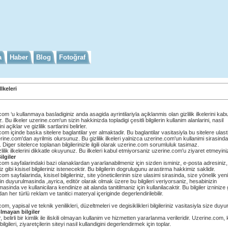
a
Haber
Blog
Fotoğraf
Ilkeleri
om ‘u kullanmaya basladiginiz anda asagida ayrintilariyla açiklanmis olan gizlilik ilkelerini kab
. Bu ilkeler uzerine.com'un sizin hakkinizda topladigi çesitli bilgilerin kullanim alanlarini, nasil
ni açiklar ve gizlilik sartlarini belirler.
om içinde baska sitelere baglantilar yer almaktadir. Bu baglantilar vasitasiyla bu sitelere ulast
ine.com'dan ayrilmis olursunuz. Bu gizlilik ilkeleri yalnizca uzerine.com'un kullanimi sirasinda
r. Diger sitelerce toplanan bilgilerinizle ilgili olarak uzerine.com sorumluluk tasimaz.
zlilik ilkelerini dikkatle okuyunuz. Bu ilkeleri kabul etmiyorsaniz uzerine.com'u ziyaret etmeyiniz
ilgiler
om sayfalarindaki bazi olanaklardan yararlanabilmeniz için sizden isminiz, e-posta adresiniz,
z gibi kisisel bilgileriniz istenecektir. Bu bilgilerin dogrulugunu arastirma hakkimiz saklidir.
om sayfalarinda, kisisel bilgileriniz, site yöneticilerinin size ulasimi sirasinda, size yönelik yeni
in duyurulmasinda ,ayrica, editör olarak olmak üzere bu bilgileri veriyorsaniz, hesabinizin
masinda ve kullanicilara kendinize ait alanda tanitilmaniz için kullanilacaktir. Bu bilgiler izninize
n her türlü reklam ve tanitici materyal içeriginde degerlendirilebilir.
om, yapisal ve teknik yenilikleri, düzeltmeleri ve degisiklikleri bilgileriniz vasitasiyla size duyur
olmayan bilgiler
r, belirli bir kimlik ile iliskili olmayan kullanim ve hizmetten yararlanma verileridir. Uzerine.com, 
lgileri, ziyaretçilerin siteyi nasil kullandigini degerlendirmek için toplar.