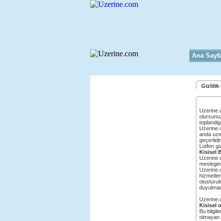
Ana Sayf
Gizlilik 
Uzerine.c
olursunuz
toplandigi
Uzerine.c
anda uzer
geçerlidi
Lütfen gi
Kisisel B
Uzerine.c
meslegini
Uzerine.c
hizmetler
olusturul
duyulmada
Uzerine.c
Kisisel 
Bu bilgile
olmayan bi