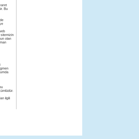
yaret
ir. Bu
zde
eye
 web
 sitemizin
gun olan
zaman
i
ragmen
urumda
bu
ükümlüdür.
n ilgili