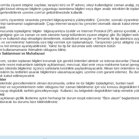
om'da ziyaret ettiginiz sayfalar, tarayici türü ve IP adresi, siteyi kullandiginiz zaman araligi, zi
 gibi kisisel olmayan bilgilerin çogunlugu tanimlama bilgileri veya diger analiz teknikleri ile toplan
egerlendirilerek uzerine.com'un gelistirilmesinde kullanilir.
om'u ziyaretiniz sirasinda çerezleri bilgisayariniza yükleyebiliriz. Çerezler, sonraki ziyaretini
rinizi tanimamizi saglamaktadir. Çogu internet tarayici bu çerezleri otomatik olarak kabul etm
stir.
ucunda topladigimiz bilgiler bilgisayariniza özeldir ve Internet Protokol (IP) adresi içerebilir,
girdiginiz gün ve zaman ve web sitesinin hangi bölümlerini ziyaret ettiginiz gibi. Bu bilgileri web
ni ve kullanisli olup olmadigini denetlemek, istatistiksel amaçlar ve firmamiz ile ilgi alaniniza uy
 ve servislerimiz hakkinda size bilgi vermek için toplamaktayiz. Tarayicinizi çerez aldiginiz 
a red etmeye ayarlayabilirsiniz. Yalniz bu tip bir durumda web sitemizin bütün
ni kullanamamaniz ihtimalinin oldugunu biliniz.
in Saklanmasi ve Muhafazasi
om, sizden toplanan bilgileri korumak için gerekli önlemleri almistir ve istisnai durumlar (Yasal
klerle resmi makamlarin talebiyle açiklanmasi; mevzuat, idari emir veya mahkeme karari gereg
si )disinda bilgileriniz üçüncü sahislarla kesinlikle paylasilmayacaktir. Alinan tüm önlemlere 
silerin bu tedbirleri asarak bilgilerinize ulasamayacagini, uzerine.com garanti edemez. Bu d
uk kabul edilmeyecektir.
ikler
ilkelerinde güncellemelerin olmasi durumunda, online ne tür bilgiler topladigimizi, bunlari nasil
imizi ve seçeneklerinizin neler oldugunu her zaman bilebilmeniz için söz konusu degisiklikleri 
oyup degisiklik tarihini güncelleyecegiz. Kullanici, bu belgedeki degisiklikleri takip etmekle y
iniz
açiklanan gizlilik ilkelerine aykiri herhangi bir durum tespit ederseniz “Bize ulasin” baglantisinda
durarak bu durumu bize bildirebilirsiniz.