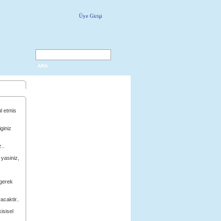
Üye Girişi
ARA
ul etmis
iginiz
..
 yasiniz,
 gerek
acaktir..
kisisel