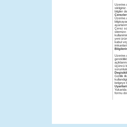
Uzerine.c
sikliginiz
bilgiler d
Çerezler
Uzerine.c
bilgisaya
ayarlanmi
Çerez son
sitemize 
kullanimi
yeni ürün
kabul vey
imkanlari
Bilgiler
Uzerine.c
gereklili
açiklanma
üçüncü ki
sorumlul
Degisikl
Gizlilik 
kullandig
belgeye k
Uyarilar
Yukarida 
formu dol