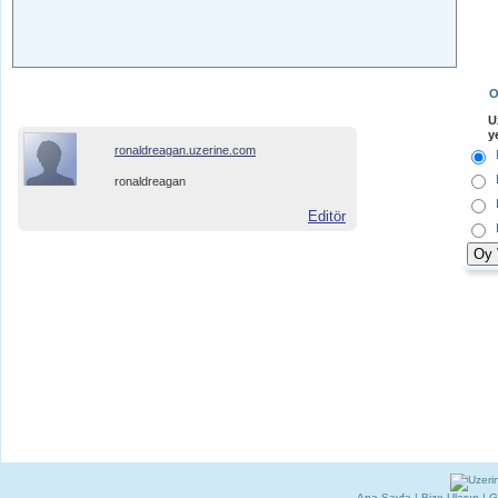
O
U
y
ronaldreagan.uzerine.com
ronaldreagan
Editör
Ana Sayfa
|
Bize Ulaşın
|
G