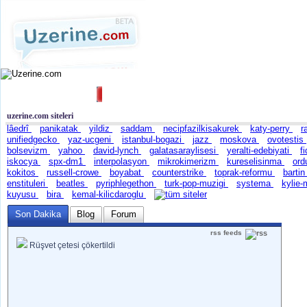
Ana Sayfa
Haber
Blog
Fotoğraf
Tüm Siteler
|
Arama
uzerine.com siteleri
lâedrî
panikatak
yildiz
saddam
necipfazilkisakurek
katy-perry
r
unifiedgecko
yaz-ucgeni
istanbul-bogazi
jazz
moskova
ovotestis
bolsevizm
yahoo
david-lynch
galatasaraylisesi
yeralti-edebiyati
f
iskocya
spx-dm1
interpolasyon
mikrokimerizm
kureselisinma
ord
kokitos
russell-crowe
boyabat
counterstrike
toprak-reformu
barti
enstituleri
beatles
pyriphlegethon
turk-pop-muzigi
systema
kylie
kuyusu
bira
kemal-kilicdaroglu
Son Dakika
Blog
Forum
rss feeds
Rüşvet çetesi çökertildi