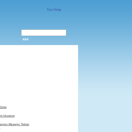
Üye Girişi
ARA
Üyelik Avantajları
uzerine.com üyeleri ..
eri bir uzerine.com sitesinin
olabilirler !
 galerileri oluşturabilirler !
abilirler !
orumlarını oluşturabilirler !
Girişi
emi Unuttum
asyon Mesajını Tekrar
!