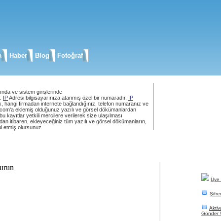
a
Haber
Blog
Fotoğraf
ında ve sistem girişlerinde
r.
IP
Adresi bilgisayarınıza atanmış özel bir numaradır.
IP
rek, hangi firmadan internete bağlandığınız, telefon numaranız ve
e.com'a eklemiş olduğunuz yazılı ve görsel dökümanlardan
 kayıtlar yetkili mercilere verilerek size ulaşılması
Diledikl
an itibaren, ekleyeceğiniz tüm yazılı ve görsel dökümanların,
editorü 
l etmiş olursunuz.
Fotoğraf
Blog Yaz
Kendi F
durun
Üye 
Şifr
Aktiv
Gönder 