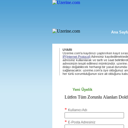
Ana Sayf
UYARI
Uzerine.com'a kaydınızı yaptırırken kayıt sıras
IP(Internet Protocol)
Adresiniz kaydedilmektedi
adresiniz kullanılarak ve tarih ve saat belirtile
adresinizin tespit edilmesi mümkündür. uzerin
dolayı doğabilecek herhangi bir yasal durumda bu
sağlanacaktır. uzerine.com'a üye olduğunuz and
her türlü sorumluluğunun size ait olduğunu kabu
Yeni Üyelik
Lütfen Tüm Zorunlu Alanları Dol
*
Kullanıcı Adı
*
E-Posta Adresiniz