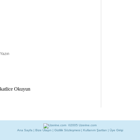
Yazın
katlice Okuyun
©2005 Uzerine.com
Ana Sayfa
|
Bize Ulaşın
|
Gizlilik Sözleşmesi
|
Kullanım Şartları
|
Üye Girişi