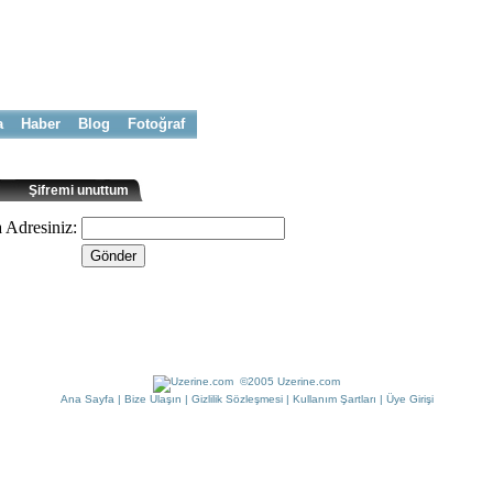
a
Haber
Blog
Fotoğraf
Şifremi unuttum
 Adresiniz:
©2005 Uzerine.com
Ana Sayfa
|
Bize Ulaşın
|
Gizlilik Sözleşmesi
|
Kullanım Şartları
|
Üye Girişi