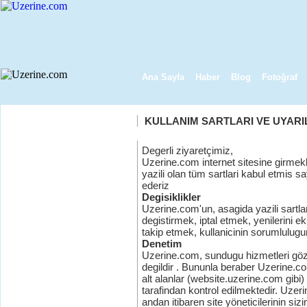
Ana Sayfa
Haber
Blog
Fotoğraf
KULLANIM SARTLARI VE UYARI
Degerli ziyaretçimiz,
Uzerine.com internet sitesine girme
yazili olan tüm sartlari kabul etmis s
ederiz
Degisiklikler
Uzerine.com'un, asagida yazili sartlari
degistirmek, iptal etmek, yenilerini ek
takip etmek, kullanicinin sorumlulugu
Denetim
Uzerine.com, sundugu hizmetleri gö
degildir . Bununla beraber Uzerine.com
alt alanlar (website.uzerine.com gibi) b
tarafindan kontrol edilmektedir. Uzer
andan itibaren site yöneticilerinin siz