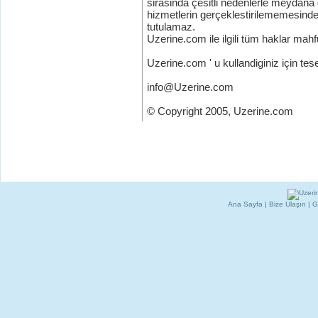
sirasinda çesitli nedenlerle meydan
hizmetlerin gerçeklestirilememesind
tutulamaz.
Uzerine.com ile ilgili tüm haklar mahf
Uzerine.com ' u kullandiginiz için tes
info@Uzerine.com
© Copyright 2005, Uzerine.com
Ana Sayfa
|
Bize Ulaşın
|
G