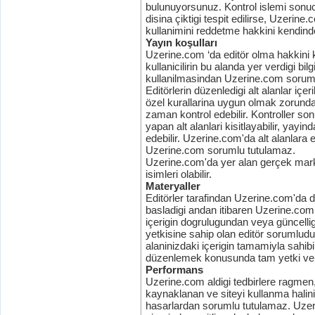
bulunuyorsunuz. Kontrol islemi sonu
disina çiktigi tespit edilirse, Uzerine.
kullanimini reddetme hakkini kendind
Yayın koşulları
Uzerine.com ‘da editör olma hakkini 
kullanicilirin bu alanda yer verdigi bi
kullanilmasindan Uzerine.com sorum
Editörlerin düzenledigi alt alanlar iç
özel kurallarina uygun olmak zorundad
zaman kontrol edebilir. Kontroller so
yapan alt alanlari kisitlayabilir, yayind
edebilir. Uzerine.com'da alt alanlara 
Uzerine.com sorumlu tutulamaz.
Uzerine.com'da yer alan gerçek markalar
isimleri olabilir.
Materyaller
Editörler tarafindan Uzerine.com'da d
basladigi andan itibaren Uzerine.com 
içerigin dogrulugundan veya güncelli
yetkisine sahip olan editör sorumludu
alaninizdaki içerigin tamamiyla sahi
düzenlemek konusunda tam yetki ver
Performans
Uzerine.com aldigi tedbirlere ragmen,
kaynaklanan ve siteyi kullanma halin
hasarlardan sorumlu tutulamaz. Uzerin