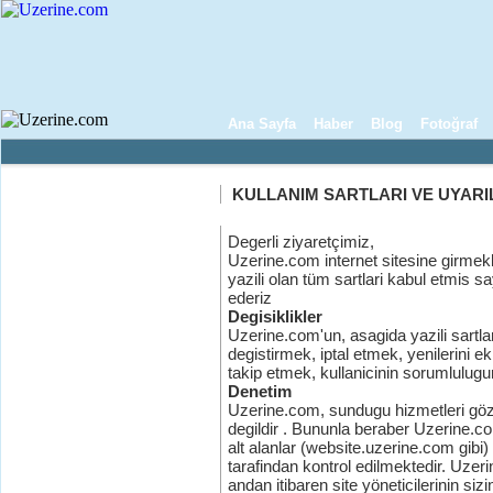
Ana Sayfa
Haber
Blog
Fotoğraf
KULLANIM SARTLARI VE UYARI
Degerli ziyaretçimiz,
Uzerine.com internet sitesine girme
yazili olan tüm sartlari kabul etmis s
ederiz
Degisiklikler
Uzerine.com'un, asagida yazili sartlari
degistirmek, iptal etmek, yenilerini ek
takip etmek, kullanicinin sorumlulugu
Denetim
Uzerine.com, sundugu hizmetleri gö
degildir . Bununla beraber Uzerine.com
alt alanlar (website.uzerine.com gibi) b
tarafindan kontrol edilmektedir. Uzer
andan itibaren site yöneticilerinin siz