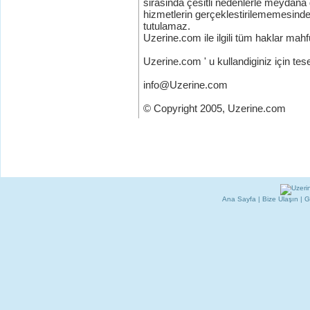
sirasinda çesitli nedenlerle meydan
hizmetlerin gerçeklestirilememesind
tutulamaz.
Uzerine.com ile ilgili tüm haklar mahf
Uzerine.com ' u kullandiginiz için tes
info@Uzerine.com
© Copyright 2005, Uzerine.com
Ana Sayfa
|
Bize Ulaşın
|
G