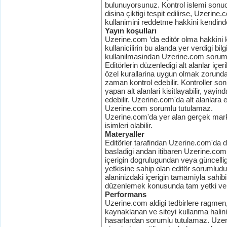
bulunuyorsunuz. Kontrol islemi sonu
disina çiktigi tespit edilirse, Uzerine.
kullanimini reddetme hakkini kendind
Yayın koşulları
Uzerine.com ‘da editör olma hakkini 
kullanicilirin bu alanda yer verdigi bi
kullanilmasindan Uzerine.com sorum
Editörlerin düzenledigi alt alanlar iç
özel kurallarina uygun olmak zorundad
zaman kontrol edebilir. Kontroller so
yapan alt alanlari kisitlayabilir, yayind
edebilir. Uzerine.com'da alt alanlara 
Uzerine.com sorumlu tutulamaz.
Uzerine.com'da yer alan gerçek markalar
isimleri olabilir.
Materyaller
Editörler tarafindan Uzerine.com'da d
basladigi andan itibaren Uzerine.com 
içerigin dogrulugundan veya güncelli
yetkisine sahip olan editör sorumludu
alaninizdaki içerigin tamamiyla sahi
düzenlemek konusunda tam yetki ver
Performans
Uzerine.com aldigi tedbirlere ragmen,
kaynaklanan ve siteyi kullanma halin
hasarlardan sorumlu tutulamaz. Uzerin