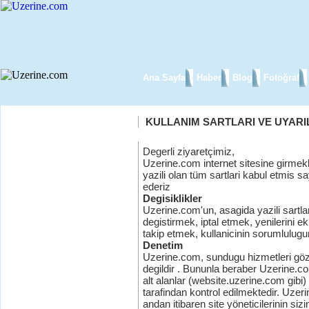
Ana Sayfa
Haber
Blog
Fotoğraf
KULLANIM SARTLARI VE UYARI
Degerli ziyaretçimiz,
Uzerine.com internet sitesine girme
yazili olan tüm sartlari kabul etmis s
ederiz
Degisiklikler
Uzerine.com'un, asagida yazili sartlari
degistirmek, iptal etmek, yenilerini ek
takip etmek, kullanicinin sorumlulugu
Denetim
Uzerine.com, sundugu hizmetleri gö
degildir . Bununla beraber Uzerine.com
alt alanlar (website.uzerine.com gibi) b
tarafindan kontrol edilmektedir. Uzer
andan itibaren site yöneticilerinin siz