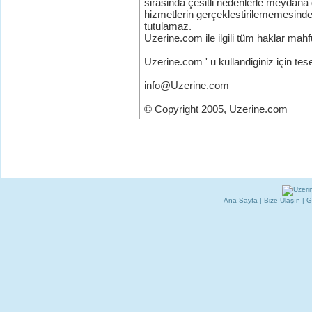
sirasinda çesitli nedenlerle meydan
hizmetlerin gerçeklestirilememesind
tutulamaz.
Uzerine.com ile ilgili tüm haklar mahf
Uzerine.com ' u kullandiginiz için tes
info@Uzerine.com
© Copyright 2005, Uzerine.com
Ana Sayfa
|
Bize Ulaşın
|
G