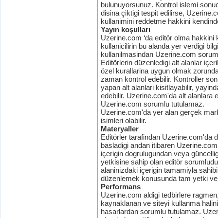
bulunuyorsunuz. Kontrol islemi sonu
disina çiktigi tespit edilirse, Uzerine.
kullanimini reddetme hakkini kendind
Yayın koşulları
Uzerine.com ‘da editör olma hakkini 
kullanicilirin bu alanda yer verdigi bi
kullanilmasindan Uzerine.com sorum
Editörlerin düzenledigi alt alanlar iç
özel kurallarina uygun olmak zorundad
zaman kontrol edebilir. Kontroller so
yapan alt alanlari kisitlayabilir, yayind
edebilir. Uzerine.com'da alt alanlara 
Uzerine.com sorumlu tutulamaz.
Uzerine.com'da yer alan gerçek markalar
isimleri olabilir.
Materyaller
Editörler tarafindan Uzerine.com'da d
basladigi andan itibaren Uzerine.com 
içerigin dogrulugundan veya güncelli
yetkisine sahip olan editör sorumludu
alaninizdaki içerigin tamamiyla sahi
düzenlemek konusunda tam yetki ver
Performans
Uzerine.com aldigi tedbirlere ragmen,
kaynaklanan ve siteyi kullanma halin
hasarlardan sorumlu tutulamaz. Uzerin